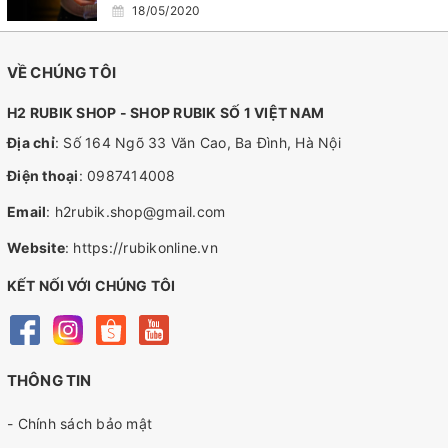
18/05/2020
VỀ CHÚNG TÔI
H2 RUBIK SHOP - SHOP RUBIK SỐ 1 VIỆT NAM
Địa chỉ
: Số 164 Ngõ 33 Văn Cao, Ba Đình, Hà Nội
Điện thoại
:
0987414008
Email
:
h2rubik.shop@gmail.com
Website
:
https://rubikonline.vn
KẾT NỐI VỚI CHÚNG TÔI
THÔNG TIN
- Chính sách bảo mật