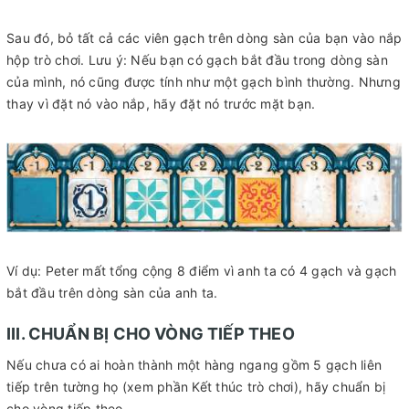
Sau đó, bỏ tất cả các viên gạch trên dòng sàn của bạn vào nắp
hộp trò chơi. Lưu ý: Nếu bạn có gạch bắt đầu trong dòng sàn
của mình, nó cũng được tính như một gạch bình thường. Nhưng
thay vì đặt nó vào nắp, hãy đặt nó trước mặt bạn.
Ví dụ: Peter mất tổng cộng 8 điểm vì anh ta có 4 gạch và gạch
bắt đầu trên dòng sàn của anh ta.
III. CHUẨN BỊ CHO VÒNG TIẾP THEO
Nếu chưa có ai hoàn thành một hàng ngang gồm 5 gạch liên
tiếp trên tường họ (xem phần Kết thúc trò chơi), hãy chuẩn bị
cho vòng tiếp theo.