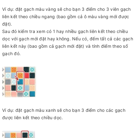
Ví dụ: đặt gạch màu vàng sẽ cho bạn 3 điểm cho 3 viên gạch
liên kết theo chiều ngang (bao gồm cả ô màu vàng mới được
đặt).
Sau đó kiểm tra xem có 1 hay nhiều gạch liên kết theo chiều
dọc với gạch mới đặt hay không. Nếu có, đếm tất cả các gạch
liên kết này (bao gồm cả gạch mới đặt) và tính điểm theo số
gạch đó.
Ví dụ: đặt gạch màu xanh sẽ cho bạn 3 điểm cho các gạch
được liên kết theo chiều dọc.