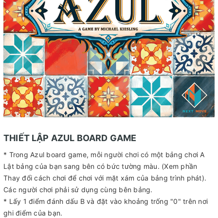
THIẾT LẬP AZUL BOARD GAME
* Trong Azul board game, mỗi người chơi có một bảng chơi A
Lật bảng của bạn sang bên có bức tường màu. (Xem phần
Thay đổi cách chơi để chơi với mặt xám của bảng trình phát).
Các người chơi phải sử dụng cùng bên bảng.
* Lấy 1 điểm đánh dấu B và đặt vào khoảng trống "0" trên nơi
ghi điểm của bạn.