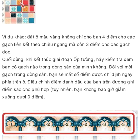
Ví dụ khác: đặt ô màu vàng không chỉ cho bạn 4 điểm cho các
gạch liên kết theo chiều ngang mà còn 3 điểm cho các gạch
dọc.
Cuối cùng, khi kết thúc giai đoạn Ốp tường, hãy kiểm tra xem
bạn có gạch nào trong dòng sàn của mình không. Đối với mỗi
gạch trong dòng sàn, bạn sẽ mất số điểm được chỉ định ngay
phía trên ô. Điều chỉnh điểm đánh dấu của bạn trên đường ghi
điểm sao cho phù hợp (tuy nhiên, bạn không bao giờ giảm
xuống dưới 0 điểm).