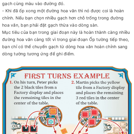
gạch cùng màu vào đường đó.
- Khi đã ốp xong một đường hoa văn thì nó được coi là hoàn
chỉnh. Nếu bạn chọn nhiều gạch hơn chỗ trống trong đường
hoa văn, bạn phải đặt gạch thừa vào dòng sàn.
Mục tiêu của bạn trong giai đoạn này là hoàn thành càng nhiều
đường hoa văn càng tốt vì trong giai đoạn Ốp tường tiếp theo,
bạn chỉ có thể chuyển gạch từ dòng hoa văn hoàn chỉnh sang
dòng tường tương ứng để ghi điểm.