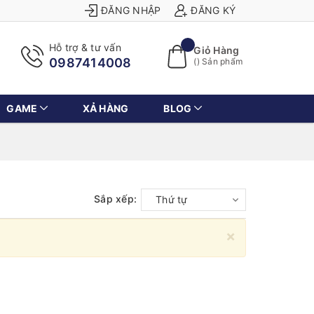
ĐĂNG NHẬP
ĐĂNG KÝ
Hỗ trợ & tư vấn
Giỏ Hàng
0987414008
(
) Sản phẩm
GAME
XẢ HÀNG
BLOG
Sắp xếp:
Thứ tự
×