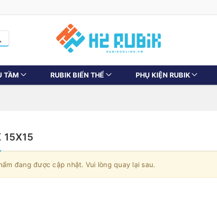
U TẦM
RUBIK BIẾN THỂ
PHỤ KIỆN RUBIK
 15X15
hẩm đang được cập nhật. Vui lòng quay lại sau.