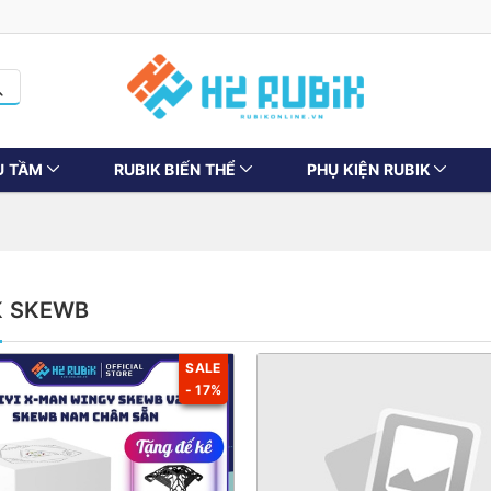
U TẦM
RUBIK BIẾN THỂ
PHỤ KIỆN RUBIK
K SKEWB
SALE
- 17%