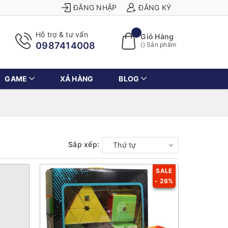
ĐĂNG NHẬP
ĐĂNG KÝ
Hỗ trợ & tư vấn
Giỏ Hàng
0987414008
(
) Sản phẩm
GAME
XẢ HÀNG
BLOG
Sắp xếp:
Thứ tự
SALE
- 26%