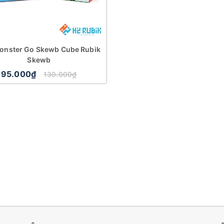
onster Go Skewb Cube Rubik
Skewb
95.000₫
130.000₫