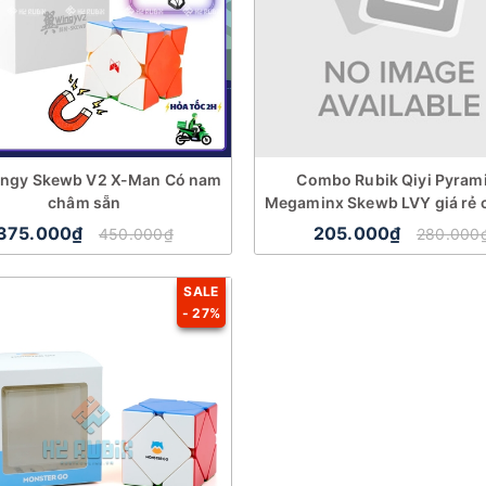
ingy Skewb V2 X-Man Có nam
Combo Rubik Qiyi Pyram
châm sẵn
Megaminx Skewb LVY giá rẻ 
375.000₫
205.000₫
450.000₫
280.000
SALE
- 27%