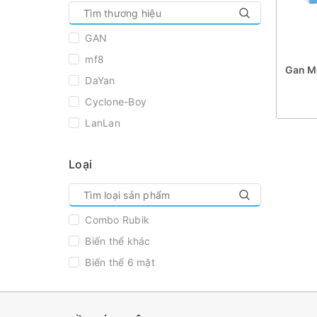
GAN
mf8
Gan M
DaYan
Cyclone-Boy
LanLan
MoFangJiaoShi
Loại
ShengShou
Z-Cube
MoYu
Combo Rubik
QiYi
Biến thể khác
Biến thể 6 mặt