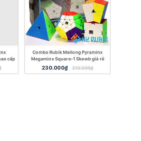
inx
Combo Rubik Meilong Pyraminx
cao cấp
Megaminx Square-1 Skewb giá rẻ
230.000₫
₫
310.000₫