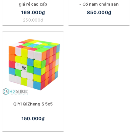
giá rẻ cao cấp
- Có nam châm sẵn
169.000₫
850.000₫
250.000₫
QiYi QiZheng S 5x5
150.000₫