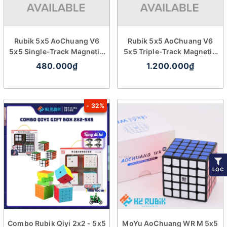
Rubik 5x5 AoChuang V6
Rubik 5x5 AoChuang V6
5x5 Single-Track Magnetic
5x5 Triple-Track Magnetic
UV
UV
480.000₫
1.200.000₫
- 32%
LỌC
Combo Rubik Qiyi 2x2 - 5x5
MoYu AoChuang WR M 5x5