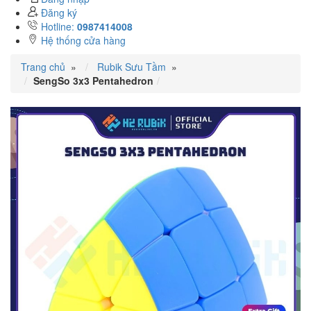
Đăng ký
Hotline:
0987414008
Hệ thống cửa hàng
Trang chủ
»
Rubik Sưu Tầm
»
SengSo 3x3 Pentahedron