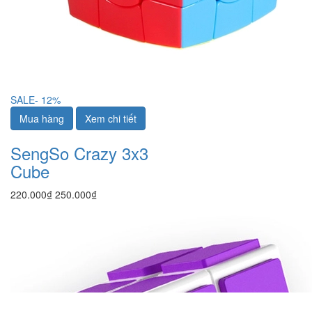
SALE
- 12%
Mua hàng
Xem chi tiết
SengSo Crazy 3x3
Cube
220.000₫
250.000₫