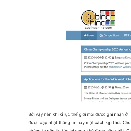
Bởi vậy nên khi kỉ lục thế giới mới được ghi nhận
được cập nhật thông tin này một cách kịp thời. C
chúng ta nên tin tức lại càng khó được cập nhật. Ch