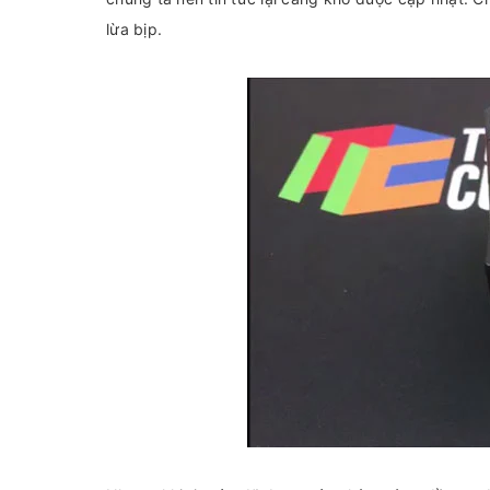
lừa bịp.