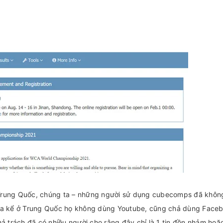
 ở Trung Quốc, chúng ta – những người sử dụng cubecomps đã khôn
hưa kể ở Trung Quốc họ không dùng Youtube, cũng chả dùng Face
ả trách đã có nhiều người cho rằng đây chỉ là 1 tin đồn nhảm hoặc