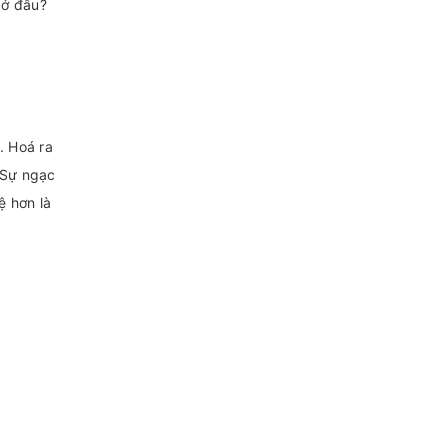
 ở đâu?
. Hoá ra
. Sự ngạc
ệ hơn là