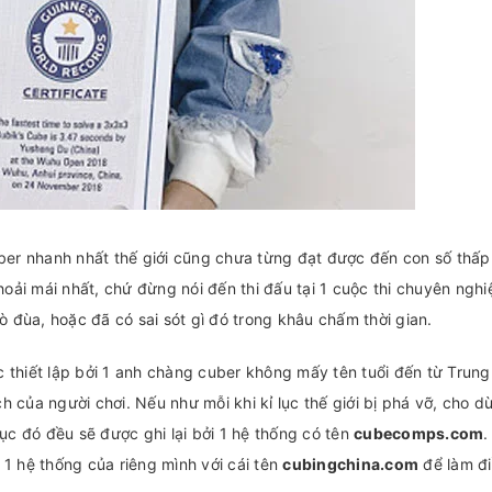
er nhanh nhất thế giới cũng chưa từng đạt được đến con số thấp
thoải mái nhất, chứ đừng nói đến thi đấu tại 1 cuộc thi chuyên nghi
rò đùa, hoặc đã có sai sót gì đó trong khâu chấm thời gian.
ược thiết lập bởi 1 anh chàng cuber không mấy tên tuổi đến từ Trun
ch của người chơi. Nếu như mỗi khi kỉ lục thế giới bị phá vỡ, cho dù
lục đó đều sẽ được ghi lại bởi 1 hệ thống có tên
cubecomps.com
 1 hệ thống của riêng mình với cái tên
cubingchina.com
để làm đi