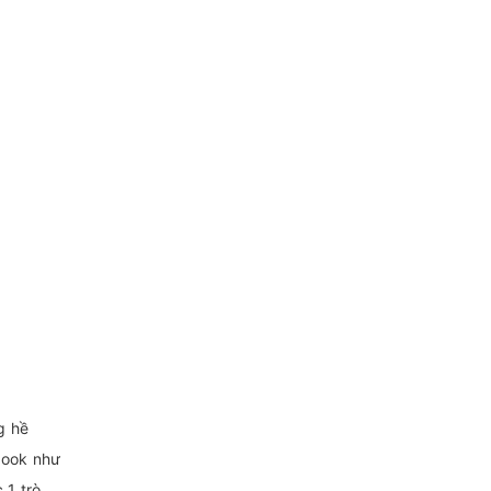
g hề
book như
 1 trò