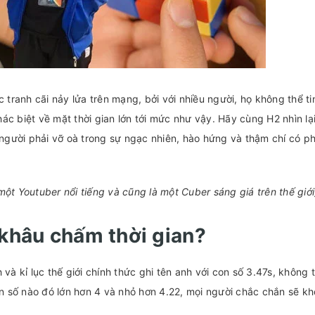
c tranh cãi nảy lửa trên mạng, bởi với nhiều người, họ không thể t
khác biệt về mặt thời gian lớn tới mức như vậy. Hãy cùng H2 nhìn l
i người phải vỡ oà trong sự ngạc nhiên, hào hứng và thậm chí có p
ột Youtuber nổi tiếng và cũng là một Cuber sáng giá trên thế giới
 khâu chấm thời gian?
 và kỉ lục thế giới chính thức ghi tên anh với con số 3.47s, không 
con số nào đó lớn hơn 4 và nhỏ hơn 4.22, mọi người chắc chắn sẽ 