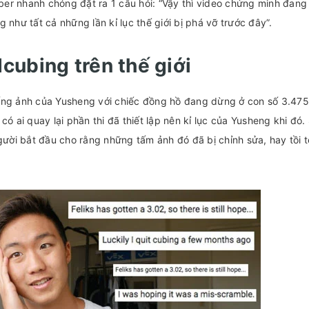
er nhanh chóng đặt ra 1 câu hỏi: “Vậy thì video chứng minh đang
 như tất cả những lần kỉ lục thế giới bị phá vỡ trước đây”.
cubing trên thế giới
ống ảnh của Yusheng với chiếc đồng hồ đang dừng ở con số 3.475
có ai quay lại phần thi đã thiết lập nên kỉ lục của Yusheng khi đó
ời bắt đầu cho rằng những tấm ảnh đó đã bị chỉnh sửa, hay tồi t