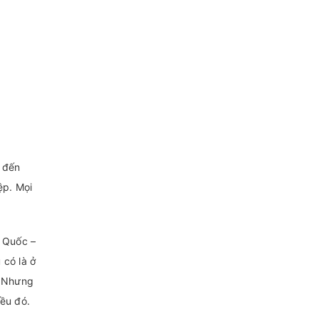
 đến
ệp. Mọi
g Quốc –
 có là ở
. Nhưng
ều đó.