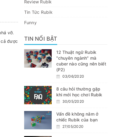
Review Rubik
Tin Tức Rubik
Funny
phá vỡ.
TIN NỔI BẬT
ể cả được
12 Thuật ngữ Rubik
"chuyên ngành" mà
cuber nào cũng nên biết
(P2)
03/06/2020
8 câu hỏi thường gặp
khi mới học chơi Rubik
30/05/2020
Vấn đề không nằm ở
chiếc Rubik của bạn
27/05/2020