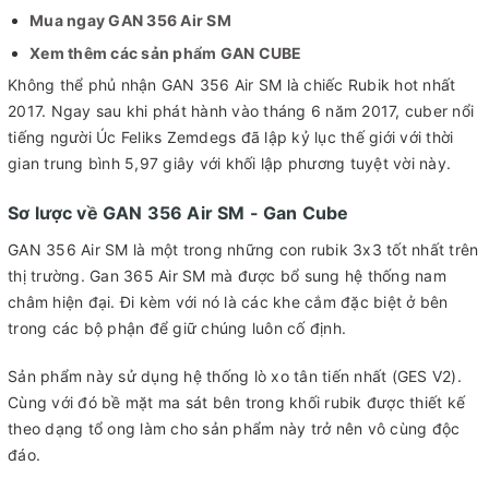
Mua ngay GAN 356 Air SM
Xem thêm các sản phẩm GAN CUBE
Không thể phủ nhận GAN 356 Air SM là chiếc Rubik hot nhất
2017. Ngay sau khi phát hành vào tháng 6 năm 2017, cuber nổi
tiếng người Úc Feliks Zemdegs đã lập kỷ lục thế giới với thời
gian trung bình 5,97 giây với khối lập phương tuyệt vời này.
Sơ lược về GAN 356 Air SM - Gan Cube
GAN 356 Air SM là một trong những con rubik 3x3 tốt nhất trên
thị trường. Gan 365 Air SM mà được bổ sung hệ thống nam
châm hiện đại. Đi kèm với nó là các khe cắm đặc biệt ở bên
trong các bộ phận để giữ chúng luôn cố định.
Sản phẩm này sử dụng hệ thống lò xo tân tiến nhất (GES V2).
Cùng với đó bề mặt ma sát bên trong khối rubik được thiết kế
theo dạng tổ ong làm cho sản phẩm này trở nên vô cùng độc
đáo.