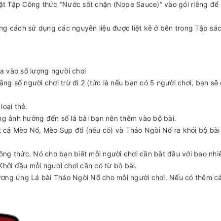
đặt Tập Công thức “Nước sốt chặn (Nope Sauce)” vào gói riêng để
g cách sử dụng các nguyên liệu được liệt kê ở bên trong Tập sác
ựa vào số lượng người chơi
ng số người chơi trừ đi 2 (tức là nếu bạn có 5 người chơi, bạn sẽ
loại thẻ.
ng ảnh hưởng đến số lá bài bạn nên thêm vào bộ bài.
ất cả Mèo Nổ, Mèo Sụp đổ (nếu có) và Tháo Ngòi Nổ ra khỏi bộ bài
công thức. Nó cho bạn biết mỗi người chơi cần bắt đầu với bao nhi
hởi đầu mỗi người chơi cần có từ bộ bài.
ơng ứng Lá bài Tháo Ngòi Nổ cho mỗi người chơi. Nếu có thêm cá