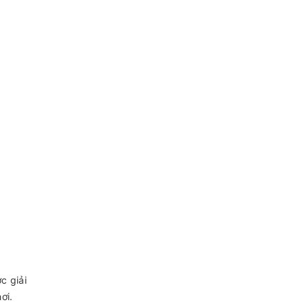
c giải
ơi.