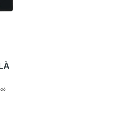
 LÀ
 đó,