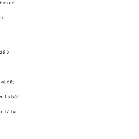
 bạn có
h.
 để 3
 và đặt
êu Lá bài
c Lá bài