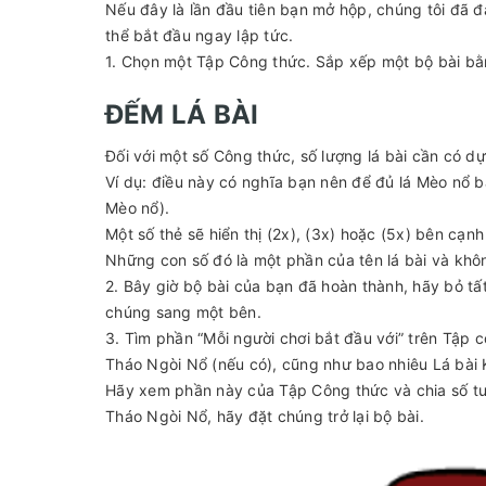
Nếu đây là lần đầu tiên bạn mở hộp, chúng tôi đã 
thể bắt đầu ngay lập tức.
1. Chọn một Tập Công thức. Sắp xếp một bộ bài bằn
ĐẾM LÁ BÀI
Đối với một số Công thức, số lượng lá bài cần có d
Ví dụ: điều này có nghĩa bạn nên để đủ lá Mèo nổ bằ
Mèo nổ).
Một số thẻ sẽ hiển thị (2x), (3x) hoặc (5x) bên cạnh 
Những con số đó là một phần của tên lá bài và khô
2. Bây giờ bộ bài của bạn đã hoàn thành, hãy bỏ t
chúng sang một bên.
3. Tìm phần “Mỗi người chơi bắt đầu với” trên Tập 
Tháo Ngòi Nổ (nếu có), cũng như bao nhiêu Lá bài K
Hãy xem phần này của Tập Công thức và chia số tư
Tháo Ngòi Nổ, hãy đặt chúng trở lại bộ bài.