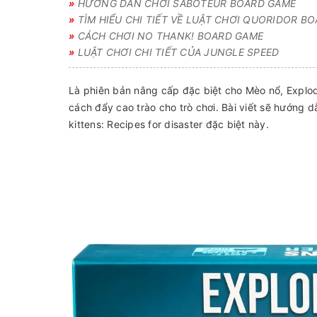
»
HƯỚNG DẪN CHƠI SABOTEUR BOARD GAME
»
TÌM HIỂU CHI TIẾT VỀ LUẬT CHƠI QUORIDOR B
»
CÁCH CHƠI NO THANK! BOARD GAME
»
LUẬT CHƠI CHI TIẾT CỦA JUNGLE SPEED
Là phiên bản nâng cấp đặc biệt cho Mèo nổ, Explodi
cách đẩy cao trào cho trò chơi. Bài viết sẽ hướng
kittens: Recipes for disaster đặc biệt này.