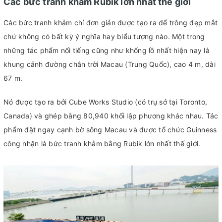
Các bức tranh khảm Rubik lớn nhất thế giới
Các bức tranh khảm chỉ đơn giản được tạo ra để trông đẹp mắt
chứ không có bất kỳ ý nghĩa hay biểu tượng nào. Một trong
những tác phẩm nổi tiếng cũng như khổng lồ nhất hiện nay là
khung cảnh đường chân trời Macau (Trung Quốc), cao 4 m, dài
67 m.
Nó được tạo ra bởi Cube Works Studio (có trụ sở tại Toronto,
Canada) và ghép bằng 80,940 khối lập phương khác nhau. Tác
phẩm đặt ngay cạnh bờ sông Macau và được tổ chức Guinness
công nhận là bức tranh khảm bằng Rubik lớn nhất thế giới.