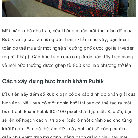
Một mách nhỏ cho bạn, nếu không muốn mất thời gian để mua
Rubik và tự tạo ra những bức tranh khảm như vậy, bạn hoàn
toàn có thể mua từ một nghệ sĩ đường phố được gọi là Invader
(người Pháp). Các bức tranh của ông được bán đầy trên mạng
và mỗi bức thường được ghép từ 800 khối lập phương trở lên.
Cách xây dựng bức tranh khảm Rubik
Đầu tiên hãy đếm số Rubik bạn có để xác định độ phân giải của
hình ảnh. Nếu bạn có một nghìn khối thì bạn có thể tạo ra một
bức tranh khảm Rubik 90x100 pixel khá đẹp mắt. Sau đó, bạn
sẽ lên kế hoạch các vị trí pixel (các ô nhỏ) chính xác cho từng
khối Rubik. Bạn có thể làm điều này với một số công cụ đơn
giản như Paint trên máy tính, bằng cách giảm chiều sâu màu