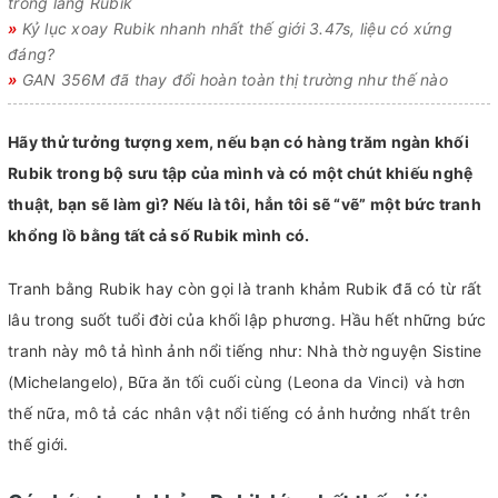
trong làng Rubik
»
Kỷ lục xoay Rubik nhanh nhất thế giới 3.47s, liệu có xứng
đáng?
»
GAN 356M đã thay đổi hoàn toàn thị trường như thế nào
Hãy thử tưởng tượng xem, nếu bạn có hàng trăm ngàn khối
Rubik trong bộ sưu tập của mình và có một chút khiếu nghệ
thuật, bạn sẽ làm gì? Nếu là tôi, hẳn tôi sẽ “vẽ” một bức tranh
khổng lồ bằng tất cả số Rubik mình có.
Tranh bằng Rubik hay còn gọi là tranh khảm Rubik đã có từ rất
lâu trong suốt tuổi đời của khối lập phương. Hầu hết những bức
tranh này mô tả hình ảnh nổi tiếng như: Nhà thờ nguyện Sistine
(Michelangelo), Bữa ăn tối cuối cùng (Leona da Vinci) và hơn
thế nữa, mô tả các nhân vật nổi tiếng có ảnh hưởng nhất trên
thế giới.