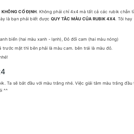
à
KHÔNG CỐ ĐỊNH
. Không phải chỉ 4x4 mà tất cả các rubik chẵn 
này là bạn phải biết được
QUY TẮC MÀU CỦA RUBIK 4X4
. Tôi hay
xanh biển (hai màu xanh - lạnh), Đỏ đối cam (hai màu nóng)
á trước mặt thì bên phải là màu cam. bên trái là màu đỏ.
nhé!
x4
bik. Ta sẽ bắt đầu với màu trắng nhé. Việc giải tâm màu trắng đầu 
i ^^