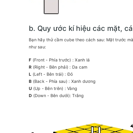
b. Quy ước kí hiệu các mặt, c
Bạn hãy thử cầm cube theo cách sau: Mặt trước màu
như sau:
F
(Front - Phía trước) : Xanh lá
R
(Right - Bên phải) : Da cam
L
(Left - Bên trái) : Đỏ
B
(Back - Phía sau) : Xanh dương
U
(Up - Bên trên) : Vàng
D
(Down - Bên dưới): Trắng