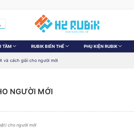
U TẦM
RUBIK BIẾN THỂ
PHỤ KIỆN RUBIK
4 và cách giải cho người mới
CHO NGƯỜI MỚI
ặt) cho người mới