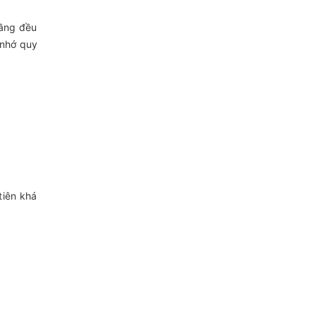
tầng đều
 nhớ quy
tiên khá