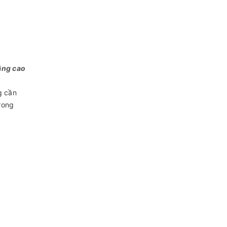
nâng cao
g cần
rong