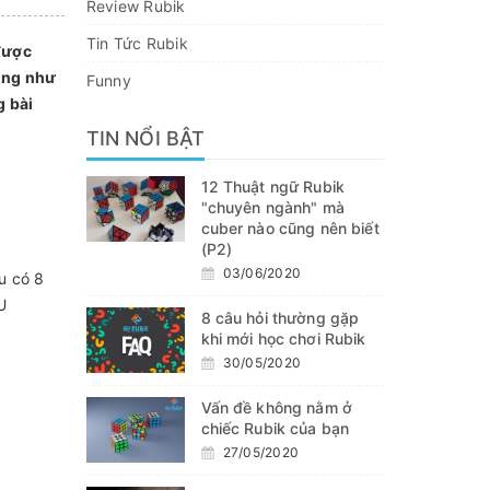
Review Rubik
Tin Tức Rubik
được
ùng như
Funny
g bài
TIN NỔI BẬT
12 Thuật ngữ Rubik
"chuyên ngành" mà
cuber nào cũng nên biết
(P2)
03/06/2020
u có 8
U
8 câu hỏi thường gặp
khi mới học chơi Rubik
30/05/2020
Vấn đề không nằm ở
chiếc Rubik của bạn
27/05/2020