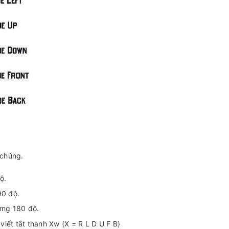
 chúng.
ộ.
90 độ.
ứng 180 độ.
viết tắt thành Xw (X = R L D U F B)