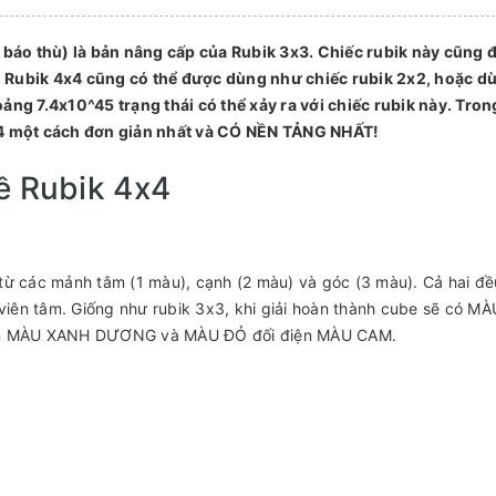
k báo thù) là bản nâng cấp của Rubik 3x3. Chiếc rubik này cũng 
 Rubik 4x4 cũng có thể được dùng như chiếc rubik 2x2, hoặc d
ảng 7.4x10^45 trạng thái có thể xảy ra với chiếc rubik này. Tron
 4x4 một cách đơn giản nhất và CÓ NỀN TẢNG NHẤT!
ề Rubik 4x4
từ các mảnh tâm (1 màu), cạnh (2 màu) và góc (3 màu). Cả hai đề
 viên tâm. Giống như rubik 3x3, khi giải hoàn thành cube sẽ có MÀ
ện MÀU XANH DƯƠNG và MÀU ĐỎ đối điện MÀU CAM.