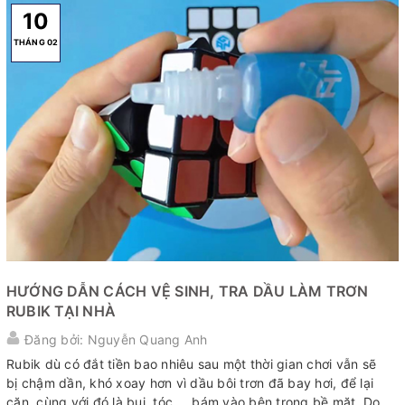
10
THÁNG 02
HƯỚNG DẪN CÁCH VỆ SINH, TRA DẦU LÀM TRƠN
RUBIK TẠI NHÀ
Đăng bởi: Nguyễn Quang Anh
Rubik dù có đắt tiền bao nhiêu sau một thời gian chơi vẫn sẽ
bị chậm dần, khó xoay hơn vì dầu bôi trơn đã bay hơi, để lại
cặn, cùng với đó là bụi, tóc,... bám vào bên trong bề mặt. Do