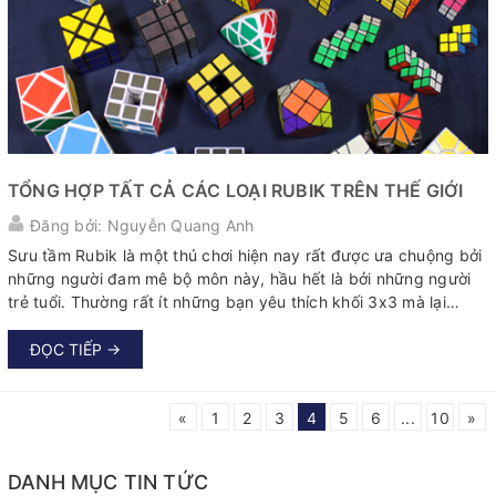
TỔNG HỢP TẤT CẢ CÁC LOẠI RUBIK TRÊN THẾ GIỚI
Đăng bởi: Nguyễn Quang Anh
Sưu tầm Rubik là một thú chơi hiện nay rất được ưa chuộng bởi
những người đam mê bộ môn này, hầu hết là bởi những người
trẻ tuổi. Thường rất ít những bạn yêu thích khối 3x3 mà lại
không có thêm một vài chiếc Rubik truyền thống hay biến thể
khác trong phòng...
ĐỌC TIẾP →
«
1
2
3
4
5
6
...
10
»
DANH MỤC TIN TỨC