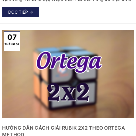
vậy, bạn nên thường xuyên vệ sinh và bảo dưỡng chiếc Rubik
của mình, đặc biệt nếu muốn đem Rubik đi thi đấu.
ĐỌC TIẾP →
07
THÁNG 02
HƯỚNG DẪN CÁCH GIẢI RUBIK 2X2 THEO ORTEGA
METHOD