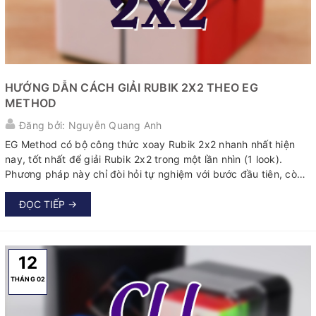
HƯỚNG DẪN CÁCH GIẢI RUBIK 2X2 THEO EG
METHOD
Đăng bởi: Nguyễn Quang Anh
EG Method có bộ công thức xoay Rubik 2x2 nhanh nhất hiện
nay, tốt nhất để giải Rubik 2x2 trong một lần nhìn (1 look).
Phương pháp này chỉ đòi hỏi tự nghiệm với bước đầu tiên, còn
bước sau là thuần công thức (bao gồm 128 trường hợp)...
ĐỌC TIẾP →
12
THÁNG 02