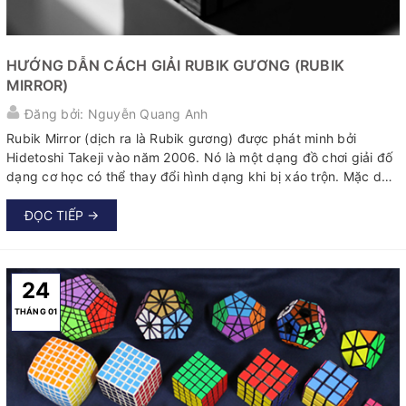
HƯỚNG DẪN CÁCH GIẢI RUBIK GƯƠNG (RUBIK
MIRROR)
Đăng bởi: Nguyễn Quang Anh
Rubik Mirror (dịch ra là Rubik gương) được phát minh bởi
Hidetoshi Takeji vào năm 2006. Nó là một dạng đồ chơi giải đố
dạng cơ học có thể thay đổi hình dạng khi bị xáo trộn. Mặc dù
có hình dạng khối vuông nhưng Rubik gương khác với 3x3x3
cổ điển ở chỗ tất cả các mảnh đều cùng màu và được xác định
ĐỌC TIẾP →
bằng hình dáng...
24
THÁNG 01