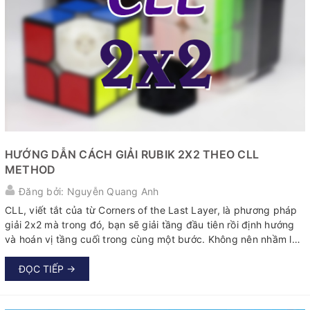
HƯỚNG DẪN CÁCH GIẢI RUBIK 2X2 THEO CLL
METHOD
Đăng bởi: Nguyễn Quang Anh
CLL, viết tắt của từ Corners of the Last Layer, là phương pháp
giải 2x2 mà trong đó, bạn sẽ giải tầng đầu tiên rồi định hướng
và hoán vị tầng cuối trong cùng một bước. Không nên nhầm lẫn
nó với COLL (một bộ công thức dùng cho 3x3, giúp định hướng
và hoán vị góc mà không làm hỏng các cạnh)...
ĐỌC TIẾP →