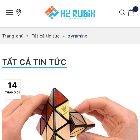
Trang chủ
»
Tất cả tin tức
»
pyraminx
TẤT CẢ TIN TỨC
14
THÁNG 01