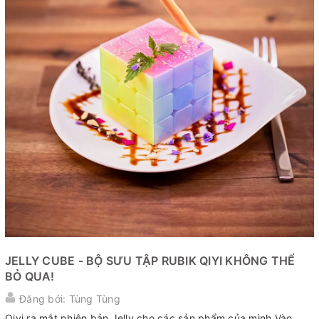
JELLY CUBE - BỘ SƯU TẬP RUBIK QIYI KHÔNG THỂ
BỎ QUA!
Đăng bởi: Tùng Tùng
Qiyi ra mắt phiên bản Jelly cho các sản phẩm của mình Vào