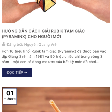
HƯỚNG DẪN CÁCH GIẢI RUBIK TAM GIÁC
(PYRAMINX) CHO NGƯỜI MỚI
Đăng bởi: Nguyễn Quang Anh
Hơn 10 triệu khối Rubik tam giác (Pyraminx) đã được bán vào
dịp Giáng Sinh năm 1981 và 90 triệu chiếc chỉ trong vòng 3
năm - một con số đáng mơ ước của bất kỳ món đồ chơi
nào. Tuy có hình dạng lạ mắt và hơi khó hiểu, nhưng cách giải
Rubik tam giác được coi là dễ dàng nhất trong số các loại
ĐỌC TIẾP →
Rubik biến thể hiện nay.
01
THÁNG 11