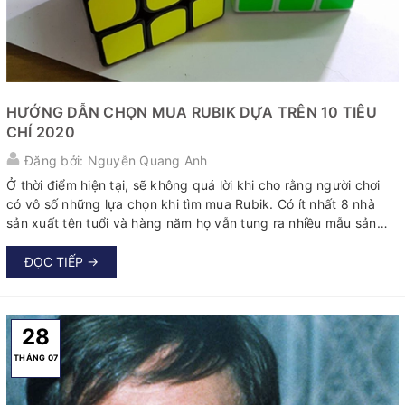
HƯỚNG DẪN CHỌN MUA RUBIK DỰA TRÊN 10 TIÊU
CHÍ 2020
Đăng bởi: Nguyễn Quang Anh
Ở thời điểm hiện tại, sẽ không quá lời khi cho rằng người chơi
có vô số những lựa chọn khi tìm mua Rubik. Có ít nhất 8 nhà
sản xuất tên tuổi và hàng năm họ vẫn tung ra nhiều mẫu sản
phẩm mới khiến người chơi có nhiều lựa chọn hơn, cạnh trạnh
hơn...
ĐỌC TIẾP →
28
THÁNG 07