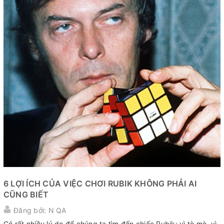
6 LỢI ÍCH CỦA VIỆC CHƠI RUBIK KHÔNG PHẢI AI
CŨNG BIẾT
Đăng bởi: N QA
Có rất nhiều lý do để chúng ta tìm đến chiếc Rubik: vì tò mò, vì