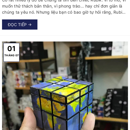
muốn thử thách bản thân, vì phong trào... hay chỉ đơn giản là
chúng ta yêu nó. Nhưng liệu bạn có bao giờ tự hỏi rằng, Rubik
làm được gì cho chúng ta hay những lợi ích của việc chơi Rubik
mang lại hay không?
ĐỌC TIẾP →
01
THÁNG 07