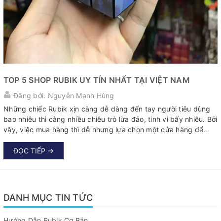
TOP 5 SHOP RUBIK UY TÍN NHẤT TẠI VIỆT NAM
Đăng bởi: Nguyễn Mạnh Hùng
Những chiếc Rubik xịn càng dễ dàng đến tay người tiêu dùng
bao nhiêu thì càng nhiều chiêu trò lừa đảo, tinh vi bấy nhiêu. Bởi
vậy, việc mua hàng thì dễ nhưng lựa chọn một cửa hàng để
“gửi gắm” niềm tin thì không hề đơn giản chút nào. Hãy cùng
H2 Rubik điểm mặt qua những shop Rubik uy tín nhất hiện nay
ĐỌC TIẾP →
nhé.
DANH MỤC TIN TỨC
Hướng Dẫn Rubik Cơ Bản