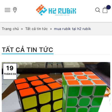
Trang chủ
»
Tất cả tin tức
»
mua rubik tại h2 rubik
TẤT CẢ TIN TỨC
19
THÁNG 03