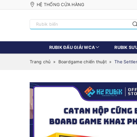
HỆ THỐNG CỬA HÀNG
RUBIK ĐẤU GIẢI WCA
RUBIK SƯ
Trang chủ
»
Boardgame chiến thuật
»
The Settle