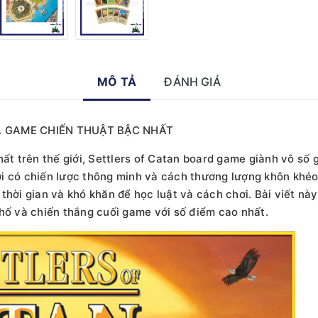
MÔ TẢ
ĐÁNH GIÁ
A GAME CHIẾN THUẬT BẬC NHẤT
hất trên thế giới, Settlers of Catan board game giành vô số 
i có chiến lược thông minh và cách thương lượng khôn khéo
thời gian và khó khăn để học luật và cách chơi. Bài viết này
phố và chiến thắng cuối game với số điểm cao nhất.