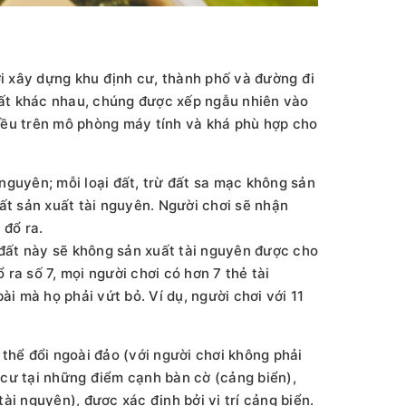
i xây dựng khu định cư, thành phố và đường đi
đất khác nhau, chúng được xếp ngẫu nhiên vào
 đều trên mô phòng máy tính và khá phù hợp cho
nguyên; mỗi loại đất, trừ đất sa mạc không sản
đất sản xuất tài nguyên. Người chơi sẽ nhận
 đổ ra.
 đất này sẽ không sản xuất tài nguyên được cho
ra số 7, mọi người chơi có hơn 7 thẻ tài
i mà họ phải vứt bỏ. Ví dụ, người chơi với 11
 thể đổi ngoài đảo (với người chơi không phải
 cư tại những điểm cạnh bàn cờ (cảng biển),
tài nguyên), được xác định bởi vị trí cảng biển.