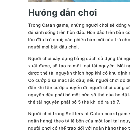
Hướng dẫn chơi
Trong Catan game, những người chơi sẽ đóng va
để sinh sống trên hòn đảo. Hòn đảo trên bàn 
lúc đầu trò chơi; các phiên bản mới của trò c
người mới bắt đầu chơi.
Người chơi xây dựng bằng cách sử dụng tài nguy
xuất được, sẽ tạo ra một loại tài nguyên. Mỗi 
được thể tài nguyên thích hợp khi có khu định
Có cướp ở sa mạc lúc đầu; nếu người chơi đổ đ
đến khi tên cướp chuyển đi; người chơi cũng có
nguyên đều phải bỏ một nửa số thẻ của họ đã là
thẻ tài nguyên phải bỏ 5 thẻ khi đổ ra số 7.
Người chơi trong Settlers of Catan board game 
ngân hàng) theo tỷ lệ bốn của một loại tài ng
người chơi có thể trao đổi với ngân hàng theo t