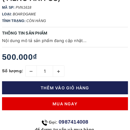
MÃ SP:
PVN1618
LOẠI:
BOARDGAME
TÌNH TRẠNG:
CÒN HÀNG
THÔNG TIN SẢN PHẨM
Nội dung mô tả sản phẩm đang cập nhật...
500.000₫
–
+
Số lượng:
THÊM VÀO GIỎ HÀNG
MUA NGAY
0987414008
Gọi:
để được tư vấn và mua hàng.