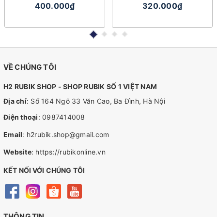
Ổn
400.000₫
320.000₫
VỀ CHÚNG TÔI
H2 RUBIK SHOP - SHOP RUBIK SỐ 1 VIỆT NAM
Địa chỉ
: Số 164 Ngõ 33 Văn Cao, Ba Đình, Hà Nội
Điện thoại
:
0987414008
Email
:
h2rubik.shop@gmail.com
Website
:
https://rubikonline.vn
KẾT NỐI VỚI CHÚNG TÔI
THÔNG TIN