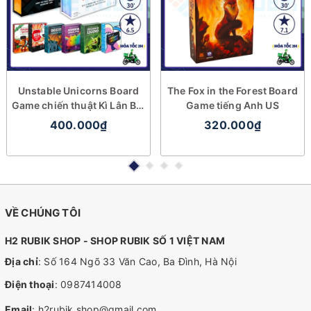
Unstable Unicorns Board
The Fox in the Forest Board
Game chiến thuật Kì Lân Bất
Game tiếng Anh US
Ổn
400.000₫
320.000₫
VỀ CHÚNG TÔI
H2 RUBIK SHOP - SHOP RUBIK SỐ 1 VIỆT NAM
Địa chỉ
: Số 164 Ngõ 33 Văn Cao, Ba Đình, Hà Nội
Điện thoại
:
0987414008
Email
:
h2rubik.shop@gmail.com