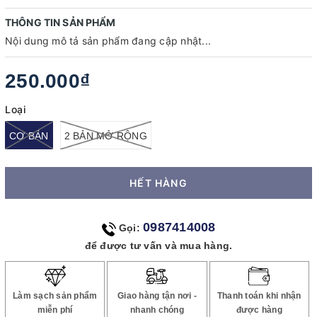
THÔNG TIN SẢN PHẨM
Nội dung mô tả sản phẩm đang cập nhật...
250.000₫
Loại
CƠ BẢN
2 BẢN MỞ RỘNG
HẾT HÀNG
0987414008
Gọi:
để được tư vấn và mua hàng.
Làm sạch sản phẩm
Giao hàng tận nơi -
Thanh toán khi nhận
miễn phí
nhanh chóng
được hàng