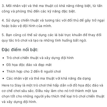
3. Mỗi nhân vật và thẻ ma thuật có khả năng riêng biệt, từ tấn
công và phòng thủ đến các kỹ năng đặc biệt.
4. Sử dụng chiến thuật và tương tác với đối thủ để gây trở ngại
hoặc bảo vệ đội hình của mình.
5. Bạn cũng có thể sử dụng các lá bài trực khuẩn để thay đổi
quy tắc trò chơi và tạo ra những tình huống bất ngờ.
Đặc điểm nổi bật:
Trò chơi chiến thuật và xây dựng đội hình
Đồ họa độc đáo và đẹp mắt
Thích hợp cho 2 đến 6 người chơi
Các nhân vật và thẻ ma thuật với khả năng đa dạng
Here to Slay là một trò chơi thẻ hấp dẫn với đồ họa độc đáo và
cơ chế chơi sâu sắc. Điều này làm cho nó trở thành một lựa
chọn tốt cho những người yêu thích thể loại trò chơi chiến thuật
và xây dựng đội hình.