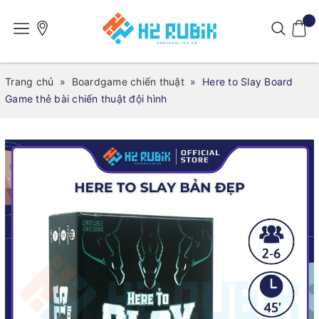
Trang chủ
»
Boardgame chiến thuật
»
Here to Slay Board
Game thẻ bài chiến thuật đội hình