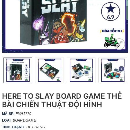
HERE TO SLAY BOARD GAME THẺ
BÀI CHIẾN THUẬT ĐỘI HÌNH
MÃ SP:
PVN1770
LOẠI:
BOARDGAME
TÌNH TRẠNG:
HẾT HÀNG