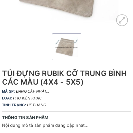
TÚI ĐỰNG RUBIK CỠ TRUNG BÌNH
CÁC MÀU (4X4 - 5X5)
MÃ SP:
ĐANG CẬP NHẬT...
LOẠI:
PHỤ KIỆN KHÁC
TÌNH TRẠNG:
HẾT HÀNG
THÔNG TIN SẢN PHẨM
Nội dung mô tả sản phẩm đang cập nhật...