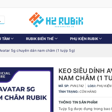
U TẦM
RUBIK BIẾN THỂ
PHỤ KIỆN RUBIK
 Avatar 5g chuyên dán nam châm (1 tuýp 5g)
KEO SIÊU DÍNH 
NAM CHÂM (1 TU
MÃ SP:
PVN1742
LOẠI:
PHỤ KIỆN
TÌNH TRẠNG:
CÒN HÀNG
THÔNG TIN SẢN PHẨM
Tuýp 5g được đựng trong bao b