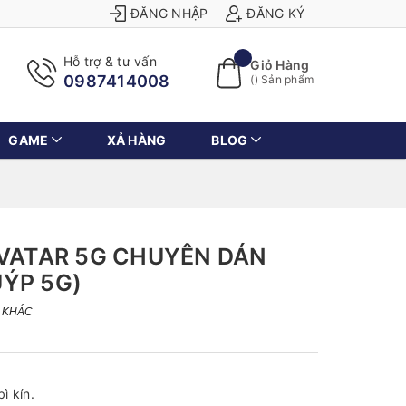
ĐĂNG NHẬP
ĐĂNG KÝ
Hỗ trợ & tư vấn
Giỏ Hàng
0987414008
(
) Sản phẩm
GAME
XẢ HÀNG
BLOG
AVATAR 5G CHUYÊN DÁN
ÝP 5G)
 KHÁC
ì kín.