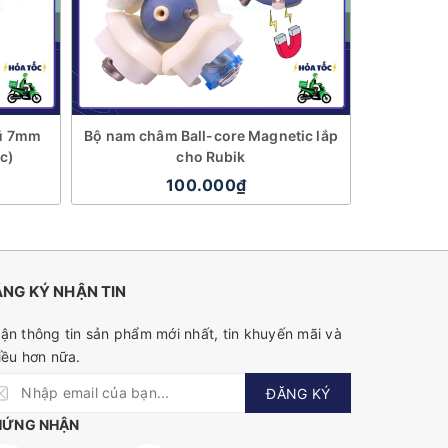
Mũ 7mm
Bộ nam châm Ball-core Magnetic lắp
Nam châm m
ếc)
cho Rubik
100.000₫
NG KÝ NHẬN TIN
ận thông tin sản phẩm mới nhất, tin khuyến mãi và
iều hơn nữa.
ĐĂNG KÝ
HỨNG NHẬN