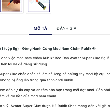
MÔ TẢ
ĐÁNH GIÁ
m (1 tuýp 5g) - Đồng Hành Cùng Mod Nam Châm Rubik 🌟
 cho việc mod nam châm Rubik? Keo Dán Avatar Super Glue 5g là 
tiện lợi và dễ dàng sử dụng.
per Glue chắc chắn sẽ làm hài lòng cả những tay mod kỳ cựu nh
ông bị lỏng lẻo trong quá trình chơi Rubik.
 đem đến sự tin cậy và an tâm cho bạn trong mỗi đợt mod. Sản ph
bám và độ bền của mod nam châm.
ợp lý. Avatar Super Glue được H2 Rubik Shop mang đến với giá rẻ 