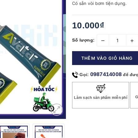
Có sẵn vòi bơm tiện dụng.
10.000₫
–
+
Số lượng:
THÊM VÀO GIỎ HÀNG
0987414008
Gọi:
để đượ
G
Làm sạch sản phẩm miễn phí