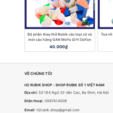
Bộ phận thay thế Rubik các loại cũ và
Tua ví
mới các hãng GAN MoYu QiYi DaYan
40.000₫
VỀ CHÚNG TÔI
H2 RUBIK SHOP - SHOP RUBIK SỐ 1 VIỆT NAM
Địa chỉ
: Số 164 Ngõ 33 Văn Cao, Ba Đình, Hà Nội
Điện thoại
:
0987414008
Email
:
h2rubik.shop@gmail.com