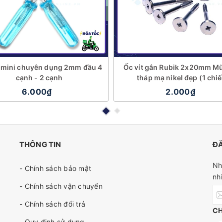
t mini chuyên dụng 2mm đầu 4
Ốc vít gắn Rubik 2x20mm 
cạnh - 2 cạnh
tháp mạ nikel đẹp (1 chi
6.000₫
2.000₫
THÔNG TIN
ĐĂ
Nh
- Chính sách bảo mật
nh
- Chính sách vận chuyển
- Chính sách đổi trả
C
- Quy định sử dụng