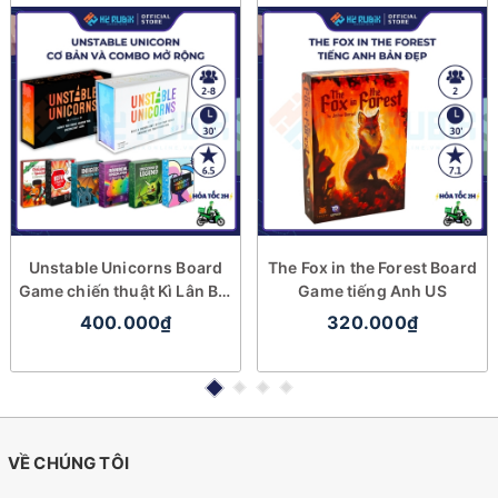
Unstable Unicorns Board
The Fox in the Forest Board
Game chiến thuật Kì Lân Bất
Game tiếng Anh US
Ổn
400.000₫
320.000₫
VỀ CHÚNG TÔI