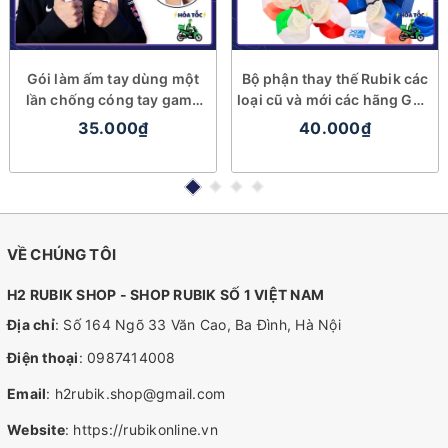
Gói làm ấm tay dùng một
Bộ phận thay thế Rubik các
lần chống cóng tay game
loại cũ và mới các hãng GAN
thủ cuber
MoYu QiYi DaYan
35.000₫
40.000₫
VỀ CHÚNG TÔI
H2 RUBIK SHOP - SHOP RUBIK SỐ 1 VIỆT NAM
Địa chỉ
: Số 164 Ngõ 33 Văn Cao, Ba Đình, Hà Nội
Điện thoại
:
0987414008
Email
:
h2rubik.shop@gmail.com
Website
:
https://rubikonline.vn