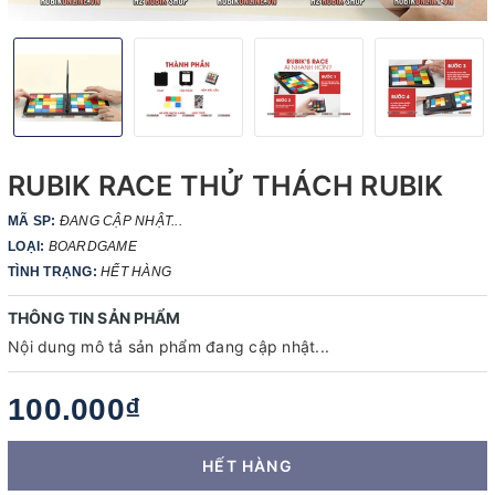
RUBIK RACE THỬ THÁCH RUBIK
MÃ SP:
ĐANG CẬP NHẬT...
LOẠI:
BOARDGAME
TÌNH TRẠNG:
HẾT HÀNG
THÔNG TIN SẢN PHẨM
Nội dung mô tả sản phẩm đang cập nhật...
100.000₫
HẾT HÀNG