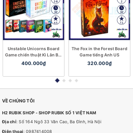
Unstable Unicorns Board
The Fox in the Forest Board
Game chiến thuật Kì Lân Bất
Game tiếng Anh US
Ổn
400.000₫
320.000₫
VỀ CHÚNG TÔI
H2 RUBIK SHOP - SHOP RUBIK SỐ 1 VIỆT NAM
Địa chỉ
: Số 164 Ngõ 33 Văn Cao, Ba Đình, Hà Nội
Điện thoại
:
0987414008