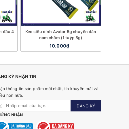
m đầu 4
Keo siêu dính Avatar 5g chuyên dán
Ốc vít g
nam châm (1 tuýp 5g)
tháp 
10.000₫
NG KÝ NHẬN TIN
ận thông tin sản phẩm mới nhất, tin khuyến mãi và
iều hơn nữa.
ĐĂNG KÝ
HỨNG NHẬN