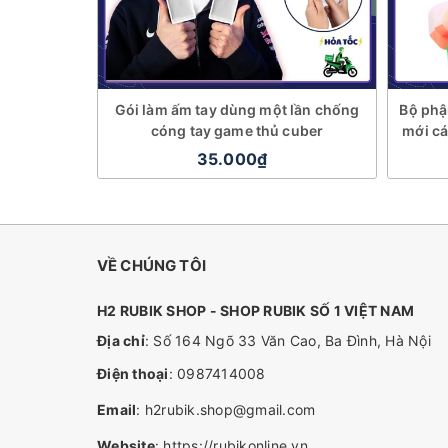
Gói làm ấm tay dùng một lần chống
Bộ phận
cóng tay game thủ cuber
mới c
35.000₫
VỀ CHÚNG TÔI
H2 RUBIK SHOP - SHOP RUBIK SỐ 1 VIỆT NAM
Địa chỉ
: Số 164 Ngõ 33 Văn Cao, Ba Đình, Hà Nội
Điện thoại
:
0987414008
Email
:
h2rubik.shop@gmail.com
Website
:
https://rubikonline.vn