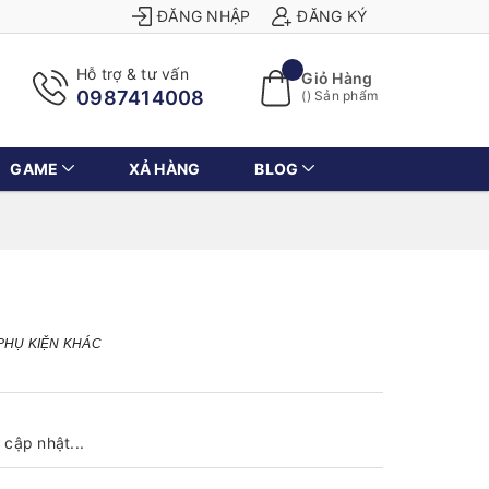
ĐĂNG NHẬP
ĐĂNG KÝ
Hỗ trợ & tư vấn
Giỏ Hàng
0987414008
(
) Sản phẩm
GAME
XẢ HÀNG
BLOG
PHỤ KIỆN KHÁC
cập nhật...