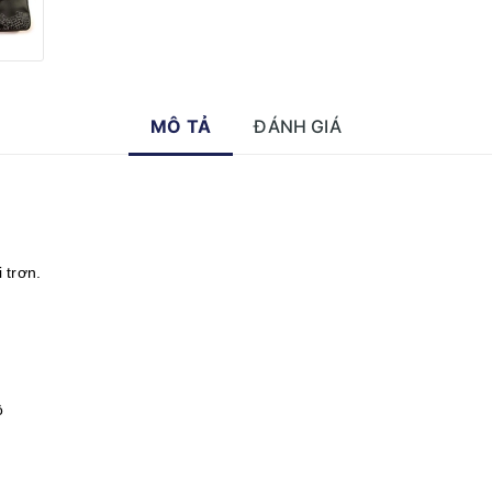
MÔ TẢ
ĐÁNH GIÁ
 trơn.
ộ