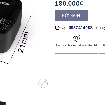
180.000₫
HẾT HÀNG
0987414008
Gọi:
để đượ
G
Làm sạch sản phẩm miễn phí