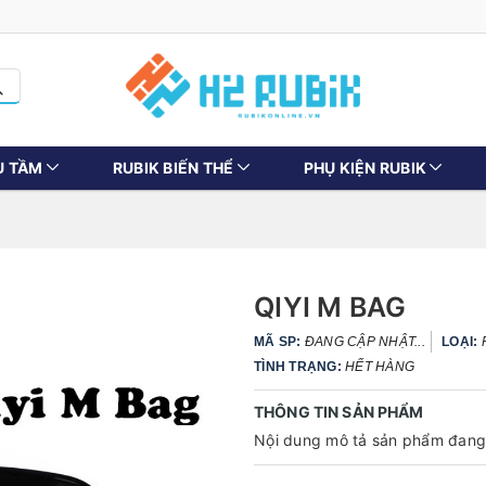
U TẦM
RUBIK BIẾN THỂ
PHỤ KIỆN RUBIK
QIYI M BAG
MÃ SP:
ĐANG CẬP NHẬT...
LOẠI:
TÌNH TRẠNG:
HẾT HÀNG
THÔNG TIN SẢN PHẨM
Nội dung mô tả sản phẩm đang 