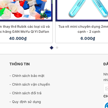
 thay thế Rubik các loại cũ và
Tua vít mini chuyên dụng 2m
ác hãng GAN MoYu QiYi DaYan
cạnh - 2 cạnh
40.000₫
6.000₫
THÔNG TIN
ĐĂ
Nh
- Chính sách bảo mật
nh
- Chính sách vận chuyển
- Chính sách đổi trả
C
- Quy định sử dụng