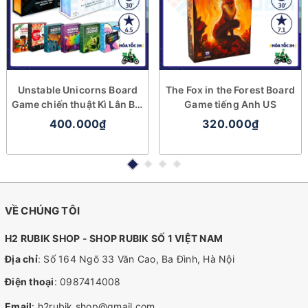
Unstable Unicorns Board
The Fox in the Forest Board
Game chiến thuật Kì Lân Bất
Game tiếng Anh US
Ổn
400.000₫
320.000₫
VỀ CHÚNG TÔI
H2 RUBIK SHOP - SHOP RUBIK SỐ 1 VIỆT NAM
Địa chỉ
: Số 164 Ngõ 33 Văn Cao, Ba Đình, Hà Nội
Điện thoại
:
0987414008
Email
:
h2rubik.shop@gmail.com