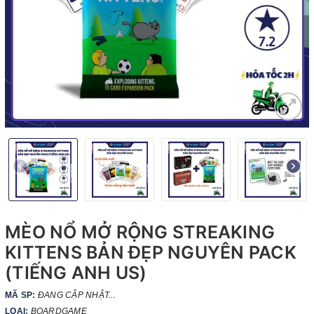
MÈO NỔ MỞ RỘNG STREAKING
KITTENS BẢN ĐẸP NGUYÊN PACK
(TIẾNG ANH US)
MÃ SP:
ĐANG CẬP NHẬT...
LOẠI:
BOARDGAME