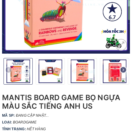
MANTIS BOARD GAME BỌ NGỰA
MÀU SẮC TIẾNG ANH US
MÃ SP:
ĐANG CẬP NHẬT...
LOẠI:
BOARDGAME
TÌNH TRẠNG:
HẾT HÀNG