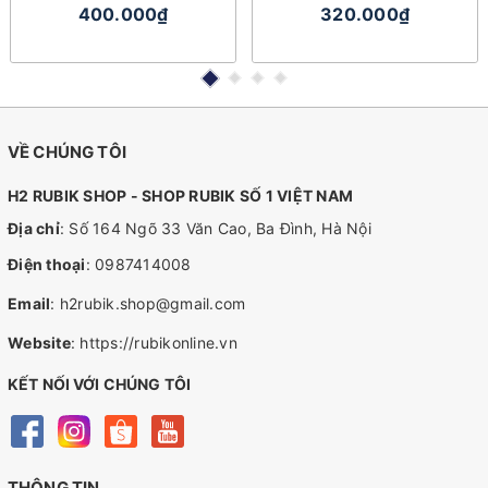
Ổn
400.000₫
320.000₫
VỀ CHÚNG TÔI
H2 RUBIK SHOP - SHOP RUBIK SỐ 1 VIỆT NAM
Địa chỉ
: Số 164 Ngõ 33 Văn Cao, Ba Đình, Hà Nội
Điện thoại
:
0987414008
Email
:
h2rubik.shop@gmail.com
Website
:
https://rubikonline.vn
KẾT NỐI VỚI CHÚNG TÔI
THÔNG TIN