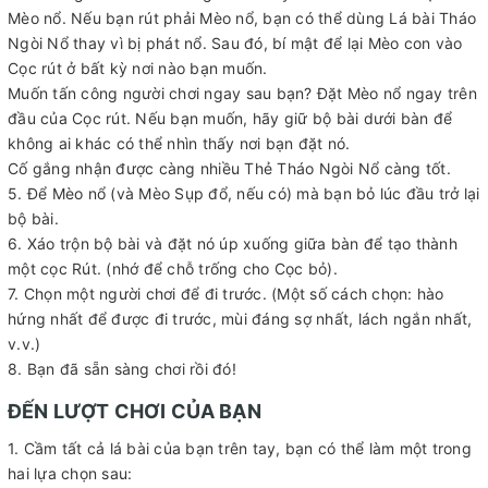
Mèo nổ. Nếu bạn rút phải Mèo nổ, bạn có thể dùng Lá bài Tháo
Ngòi Nổ thay vì bị phát nổ. Sau đó, bí mật để lại Mèo con vào
Cọc rút ở bất kỳ nơi nào bạn muốn.
Muốn tấn công người chơi ngay sau bạn? Đặt Mèo nổ ngay trên
đầu của Cọc rút. Nếu bạn muốn, hãy giữ bộ bài dưới bàn để
không ai khác có thể nhìn thấy nơi bạn đặt nó.
Cố gắng nhận được càng nhiều Thẻ Tháo Ngòi Nổ càng tốt.
5. Để Mèo nổ (và Mèo Sụp đổ, nếu có) mà bạn bỏ lúc đầu trở lại
bộ bài.
6. Xáo trộn bộ bài và đặt nó úp xuống giữa bàn để tạo thành
một cọc Rút. (nhớ để chỗ trống cho Cọc bỏ).
7. Chọn một người chơi để đi trước. (Một số cách chọn: hào
hứng nhất để được đi trước, mùi đáng sợ nhất, lách ngắn nhất,
v.v.)
8. Bạn đã sẵn sàng chơi rồi đó!
ĐẾN LƯỢT CHƠI CỦA BẠN
1. Cầm tất cả lá bài của bạn trên tay, bạn có thể làm một trong
hai lựa chọn sau: