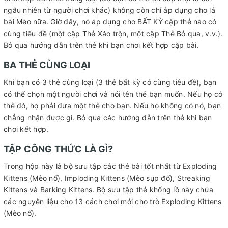
ngẫu nhiên từ người chơi khác) không còn chỉ áp dụng cho lá
bài Mèo nữa. Giờ đây, nó áp dụng cho BẤT KỲ cặp thẻ nào có
cùng tiêu đề (một cặp Thẻ Xáo trộn, một cặp Thẻ Bỏ qua, v.v.).
Bỏ qua hướng dẫn trên thẻ khi bạn chơi kết hợp cặp bài.
BA THẺ CÙNG LOẠI
Khi bạn có 3 thẻ cùng loại (3 thẻ bất kỳ có cùng tiêu đề), bạn
có thể chọn một người chơi và nói tên thẻ bạn muốn. Nếu họ có
thẻ đó, họ phải đưa một thẻ cho bạn. Nếu họ không có nó, bạn
chẳng nhận được gì. Bỏ qua các hướng dẫn trên thẻ khi bạn
chơi kết hợp.
TẬP CÔNG THỨC LÀ GÌ?
Trong hộp này là bộ sưu tập các thẻ bài tốt nhất từ ​​Exploding
Kittens (Mèo nổ), Imploding Kittens (Mèo sụp đổ), Streaking
Kittens và Barking Kittens. Bộ sưu tập thẻ khổng lồ này chứa
các nguyên liệu cho 13 cách chơi mới cho trò Exploding Kittens
(Mèo nổ).