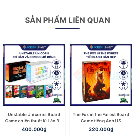
SẢN PHẨM LIÊN QUAN
Unstable Unicorns Board
The Fox in the Forest Board
Game chiến thuật Kì Lân Bất
Game tiếng Anh US
Ổn
400.000₫
320.000₫