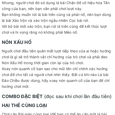
Nhưng, người chơi đó sử dụng lá bài Chặn để vô hiệu hóa Tấn
công của bạn, nên bạn vẫn phải chơi lượt này.
Bạn không muốn rút lá bài trên cùng và phát nổ, nên bạn dùng
lá bài Xáo trộn và xáo trộn ngẫu nhiên Cọc bài rút.
Với bộ bài mới xáo trộn, bạn rút lá trên cùng để kết thúc lượt
chơi và hi vọng rằng nó không phải Mèo nổ.
NÓN XẤU HỔ
Người chơi đầu tiên quên mất lượt tiếp theo của ai hoặc hướng
chơi là gì sẽ trở thành vật chỉ hướng của trò chơi và phải đeo
Nón Xấu Hổ trong thời gian còn lại của trò chơi.
Xoay nón quanh cổ bạn sao cho mũi tên chỉ chính xác hướng
chơi để cho tất cả người chơi nhìn thấy. Bất cứ khi nào Lá bài
Đảo Chiều được dùng, hãy xoay nón quanh cổ của bạn để chỉ
hướng chơi mới.
COMBO ĐẶC BIỆT
(đọc sau khi chơi lần đầu tiên)
HAI THẺ CÙNG LOẠI
Chơi cặp Bài mèo cùng loại (để bạn có thể ăn cắp một lá bài