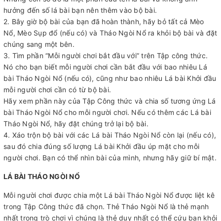
hưởng đến số lá bài bạn nên thêm vào bộ bài.
2. Bây giờ bộ bài của bạn đã hoàn thành, hãy bỏ tất cả Mèo
Nổ, Mèo Sụp đổ (nếu có) và Tháo Ngòi Nổ ra khỏi bộ bài và đặt
chúng sang một bên.
3. Tìm phần “Mỗi người chơi bắt đầu với” trên Tập công thức.
Nó cho bạn biết mỗi người chơi cần bắt đầu với bao nhiêu Lá
bài Tháo Ngòi Nổ (nếu có), cũng như bao nhiêu Lá bài Khởi đầu
mỗi người chơi cần có từ bộ bài.
Hãy xem phần này của Tập Công thức và chia số tương ứng Lá
bài Tháo Ngòi Nổ cho mỗi người chơi. Nếu có thêm các Lá bài
Tháo Ngòi Nổ, hãy đặt chúng trở lại bộ bài.
4. Xáo trộn bộ bài với các Lá bài Tháo Ngòi Nổ còn lại (nếu có),
sau đó chia đúng số lượng Lá bài Khởi đầu úp mặt cho mỗi
người chơi. Bạn có thể nhìn bài của mình, nhưng hãy giữ bí mật.
LÁ BÀI THÁO NGÒI NỔ
Mỗi người chơi được chia một Lá bài Tháo Ngòi Nổ được liệt kê
trong Tập Công thức đã chọn. Thẻ Tháo Ngòi Nổ là thẻ mạnh
nhất trong trò chơi vì chúng là thẻ duy nhất có thể cứu bạn khỏi