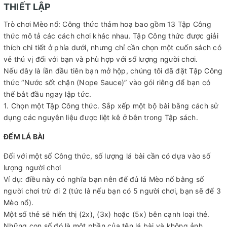
THIẾT LẬP
Trò chơi Mèo nổ: Công thức thảm hoạ bao gồm 13 Tập Công
thức mô tả các cách chơi khác nhau. Tập Công thức được giải
thích chi tiết ở phía dưới, nhưng chỉ cần chọn một cuốn sách có
vẻ thú vị đối với bạn và phù hợp với số lượng người chơi.
Nếu đây là lần đầu tiên bạn mở hộp, chúng tôi đã đặt Tập Công
thức “Nước sốt chặn (Nope Sauce)” vào gói riêng để bạn có
thể bắt đầu ngay lập tức.
1. Chọn một Tập Công thức. Sắp xếp một bộ bài bằng cách sử
dụng các nguyên liệu được liệt kê ở bên trong Tập sách.
ĐẾM LÁ BÀI
Đối với một số Công thức, số lượng lá bài cần có dựa vào số
lượng người chơi
Ví dụ: điều này có nghĩa bạn nên để đủ lá Mèo nổ bằng số
người chơi trừ đi 2 (tức là nếu bạn có 5 người chơi, bạn sẽ để 3
Mèo nổ).
Một số thẻ sẽ hiển thị (2x), (3x) hoặc (5x) bên cạnh loại thẻ.
Những con số đó là một phần của tên lá bài và không ảnh