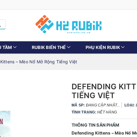
U TẦM
RUBIK BIẾN THỂ
PHỤ KIỆN RUBIK
Kittens – Mèo Nổ Mở Rộng Tiếng Việt
DEFENDING KIT
TIẾNG VIỆT
MÃ SP:
ĐANG CẬP NHẬT...
LOẠI:
TÌNH TRẠNG:
HẾT HÀNG
THÔNG TIN SẢN PHẨM
Defending Kittens – Mèo Nổ M