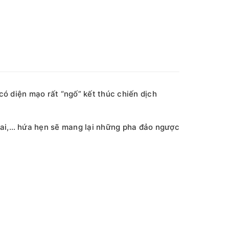
ó diện mạo rất “ngố” kết thúc chiến dịch
lai,… hứa hẹn sẽ mang lại những pha đảo ngược