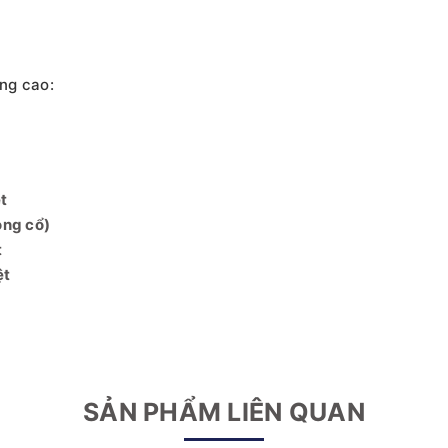
ng cao:
t
òng cổ)
t
ệt
SẢN PHẨM LIÊN QUAN