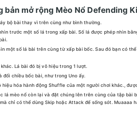
ng bản mở rộng Mèo Nổ Defending Ki
áy bộ bài thay vì trên cùng như bình thường.
hìn trước một số lá trong xấp bài. Số lá được phép nhìn bằn
bài.
n một số lá bài trên cùng từ xấp bài bốc. Sau đó bạn có thể 
 khác. Lá bài đó bị vô hiệu trong 1 lượt.
à đổi chiều bốc bài, như trong Uno ấy.
ô hiệu hóa hành động Shuffle của một người chơi khác., đượ
ác lá mèo nổ còn lại và đặt chúng lên trên cùng của tập bài bố
mà chỉ có thể dùng Skip hoặc Attack để sống sót. Muaaaa ha 