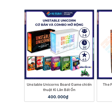
Unstable Unicorns Board Game chiến
The F
thuật Kì Lân Bất Ổn
400.000₫