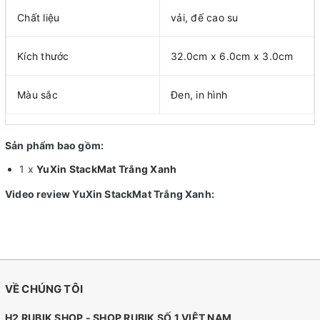
Chất liệu
vải, đế cao su
Kích thước
32.0cm x 6.0cm x 3.0cm
Màu sắc
Đen, in hình
Sản phẩm bao gồm:
1 x
YuXin StackMat Trắng Xanh
Video review YuXin StackMat Trắng Xanh:
VỀ CHÚNG TÔI
H2 RUBIK SHOP - SHOP RUBIK SỐ 1 VIỆT NAM