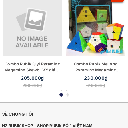
Combo Rubik Qiyi Pyraminx
Combo Rubik Meilong
Megaminx Skewb LVY giá rẻ
Pyraminx Megaminx
cao cấp
Square-1 Skewb giá rẻ
205.000₫
230.000₫
280.000₫
310.000₫
VỀ CHÚNG TÔI
H2 RUBIK SHOP - SHOP RUBIK SỐ 1 VIỆT NAM