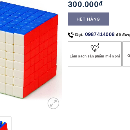
300.000₫
HẾT HÀNG
0987414008
Gọi:
để đượ
G
Làm sạch sản phẩm miễn phí