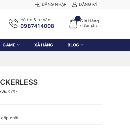
ĐĂNG NHẬP
ĐĂNG KÝ
Hỗ trợ & tư vấn
Giỏ Hàng
0987414008
(
) Sản phẩm
GAME
XẢ HÀNG
BLOG
TICKERLESS
RUBIK 7X7
cập nhật...