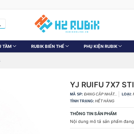
U TẦM
RUBIK BIẾN THỂ
PHỤ KIỆN RUBIK
s
YJ RUIFU 7X7 S
MÃ SP:
ĐANG CẬP NHẬT...
LOẠI:
TÌNH TRẠNG:
HẾT HÀNG
THÔNG TIN SẢN PHẨM
Nội dung mô tả sản phẩm đang 