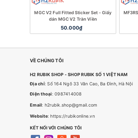
MGC V2 Full Fitted Sticker Set - Giấy
MF3RS3
dán MGC V2 Tràn Viền
50.000₫
VỀ CHÚNG TÔI
H2 RUBIK SHOP - SHOP RUBIK SỐ 1 VIỆT NAM
Địa chỉ
: Số 164 Ngõ 33 Văn Cao, Ba Đình, Hà Nội
Điện thoại
:
0987414008
Email
:
h2rubik.shop@gmail.com
Website
:
https://rubikonline.vn
KẾT NỐI VỚI CHÚNG TÔI