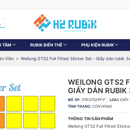
U TẦM
RUBIK BIẾN THỂ
PHỤ KIỆN RUBIK
ràn Viền
»
Weilong GTS2 Full Fitted Sticker Set - Giấy dán rubik 
WEILONG GTS2 F
GIẤY DÁN RUBIK
MÃ SP:
STKGTS2FF-F
LOẠI:
GIẤY
TÌNH TRẠNG:
CÒN HÀNG
THÔNG TIN SẢN PHẨM
Weilong GTS2 Full Fitted Sticke