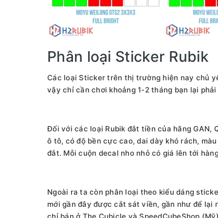
Phân loại Sticker Rubik
Các loại Sticker trên thị trường hiện nay chủ 
vậy chỉ cần chơi khoảng 1-2 tháng bạn lại phải 
Đối với các loại Rubik đắt tiền của hãng GAN, 
ô tô, có độ bền cực cao, dai dày khó rách, màu
đắt. Mỗi cuộn decal nho nhỏ có giá lên tới hàn
Ngoài ra ta còn phân loại theo kiểu dáng sticke
mới gần đây được cắt sát viền, gần như để lại rấ
chỉ bán ở The Cubicle và SpeedCubeShop (Mỹ). 