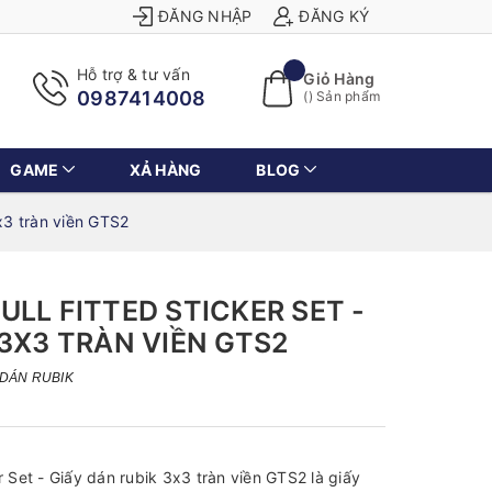
ĐĂNG NHẬP
ĐĂNG KÝ
Hỗ trợ & tư vấn
Giỏ Hàng
0987414008
(
) Sản phẩm
GAME
XẢ HÀNG
BLOG
3x3 tràn viền GTS2
ULL FITTED STICKER SET -
 3X3 TRÀN VIỀN GTS2
 DÁN RUBIK
r Set - Giấy dán rubik 3x3 tràn viền GTS2 là giấy