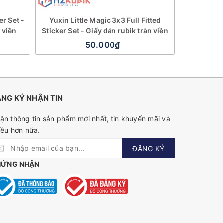
er Set -
Yuxin Little Magic 3x3 Full Fitted
MoYu GTS1
 viền
Sticker Set - Giấy dán rubik tràn viền
Giấy dán 
50.000₫
NG KÝ NHẬN TIN
ận thông tin sản phẩm mới nhất, tin khuyến mãi và
iều hơn nữa.
ĐĂNG KÝ
HỨNG NHẬN