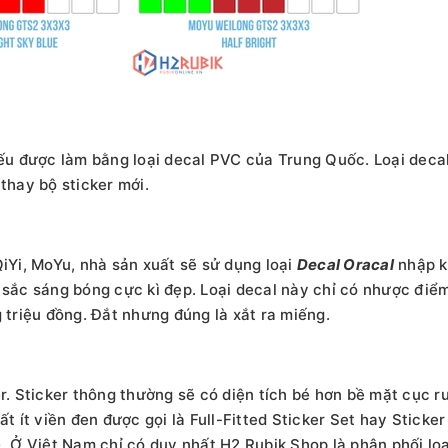
yếu được làm bằng loại decal PVC của Trung Quốc. Loại decal
thay bộ sticker mới.
QiYi, MoYu, nhà sản xuất sẽ sử dụng loại
Decal Oracal
nhập k
 sắc sáng bóng cực kì đẹp. Loại decal này chỉ có nhược điểm
g triệu đồng. Đắt nhưng đúng là xắt ra miếng.
r. Sticker thông thường sẽ có diện tích bé hơn bề mặt cục ru
t ít viền đen được gọi là Full-Fitted Sticker Set hay Sticker
Ở Việt Nam chỉ có duy nhất H2 Rubik Shop là phân phối loại