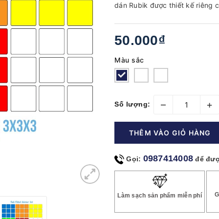
dán Rubik được thiết kế riêng 
50.000₫
Màu sắc
–
+
Số lượng:
THÊM VÀO GIỎ HÀNG
0987414008
Gọi:
để đượ
G
Làm sạch sản phẩm miễn phí