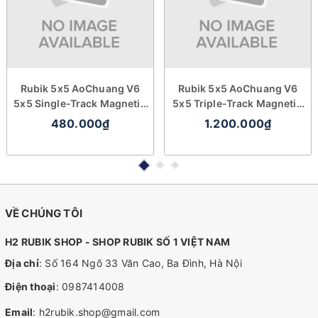
Rubik 5x5 AoChuang V6
Rubik 5x5 AoChuang V6
5x5 Single-Track Magnetic
5x5 Triple-Track Magnetic
UV
UV
480.000₫
1.200.000₫
VỀ CHÚNG TÔI
H2 RUBIK SHOP - SHOP RUBIK SỐ 1 VIỆT NAM
Địa chỉ
: Số 164 Ngõ 33 Văn Cao, Ba Đình, Hà Nội
Điện thoại
:
0987414008
Email
:
h2rubik.shop@gmail.com