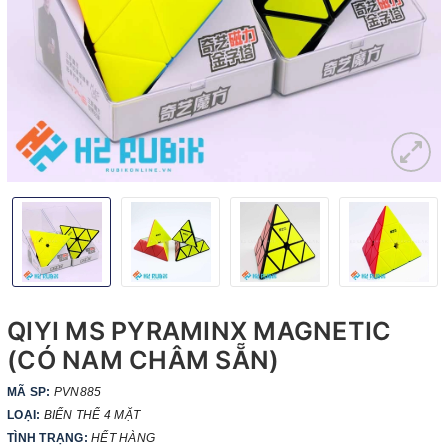
QIYI MS PYRAMINX MAGNETIC
(CÓ NAM CHÂM SẴN)
MÃ SP:
PVN885
LOẠI:
BIẾN THỂ 4 MẶT
TÌNH TRẠNG:
HẾT HÀNG