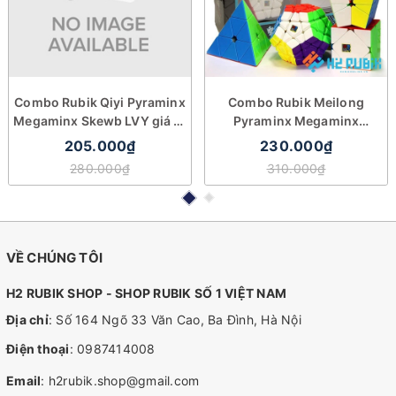
Combo Rubik Qiyi Pyraminx
Combo Rubik Meilong
Megaminx Skewb LVY giá rẻ
Pyraminx Megaminx
cao cấp
Square-1 Skewb giá rẻ
205.000₫
230.000₫
280.000₫
310.000₫
VỀ CHÚNG TÔI
H2 RUBIK SHOP - SHOP RUBIK SỐ 1 VIỆT NAM
Địa chỉ
: Số 164 Ngõ 33 Văn Cao, Ba Đình, Hà Nội
Điện thoại
:
0987414008
Email
:
h2rubik.shop@gmail.com