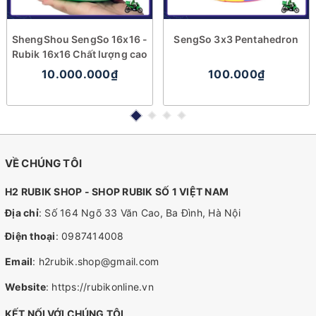
ShengShou SengSo 16x16 -
SengSo 3x3 Pentahedron
Rubik 16x16 Chất lượng cao
10.000.000₫
100.000₫
VỀ CHÚNG TÔI
H2 RUBIK SHOP - SHOP RUBIK SỐ 1 VIỆT NAM
Địa chỉ
: Số 164 Ngõ 33 Văn Cao, Ba Đình, Hà Nội
Điện thoại
:
0987414008
Email
:
h2rubik.shop@gmail.com
Website
:
https://rubikonline.vn
KẾT NỐI VỚI CHÚNG TÔI