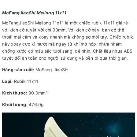
MoFangJiaoShi Meilong 11x11
MoFangJiaoShi Meilong 11x11 là một chiếc rubik 11x11 giá rẻ
với kích cỡ tuyệt vời chỉ 90mm. Với kích cỡ này, bạn có thể
thoải mái cầm và xoay nhanh mà không sợ mỏi tay. Chiếc rubik
này xoay cực kì mượt mà ngay từ khi mở hộp, nhựa nhám
chống xước có màu sắc tươi sáng, dễ nhìn. Chất liệu nhựa ABS
tuyệt đối an toàn cho người sử dụng và bền bỉ qua thời gian.
Hãng sản xuất:
MoFang JiaoShi
Loại:
Rubik 11x11
Kích thước:
90.0mm
3
Khối lượng:
476.0g