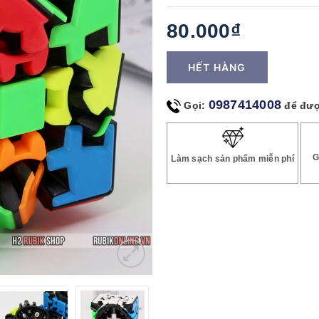
80.000₫
HẾT HÀNG
0987414008
Gọi:
để đượ
G
Làm sạch sản phẩm miễn phí