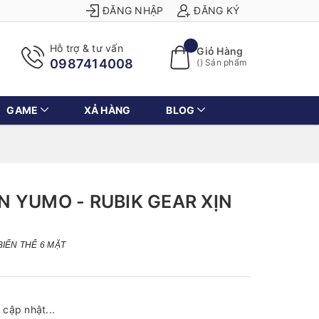
ĐĂNG NHẬP
ĐĂNG KÝ
Hỗ trợ & tư vấn
Giỏ Hàng
0987414008
(
) Sản phẩm
GAME
XẢ HÀNG
BLOG
 YUMO - RUBIK GEAR XỊN
BIẾN THỂ 6 MẶT
cập nhật...