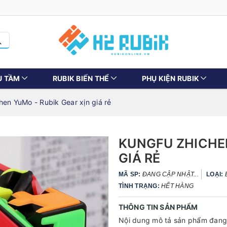
U TẦM
RUBIK BIẾN THỂ
PHỤ KIỆN RUBIK
en YuMo - Rubik Gear xịn giá rẻ
KUNGFU ZHICHEN
GIÁ RẺ
MÃ SP:
ĐANG CẬP NHẬT...
LOẠI:
TÌNH TRẠNG:
HẾT HÀNG
THÔNG TIN SẢN PHẨM
Nội dung mô tả sản phẩm đang 