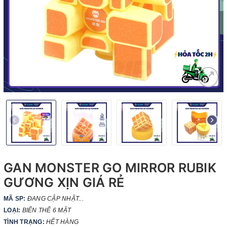
GAN MONSTER GO MIRROR RUBIK
GƯƠNG XỊN GIÁ RẺ
MÃ SP:
ĐANG CẬP NHẬT...
LOẠI:
BIẾN THỂ 6 MẶT
TÌNH TRẠNG:
HẾT HÀNG