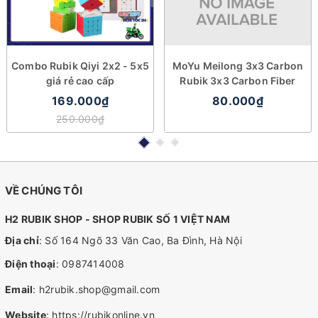
Combo Rubik Qiyi 2x2 - 5x5
MoYu Meilong 3x3 Carbon
giá rẻ cao cấp
Rubik 3x3 Carbon Fiber
169.000₫
80.000₫
250.000₫
VỀ CHÚNG TÔI
H2 RUBIK SHOP - SHOP RUBIK SỐ 1 VIỆT NAM
Địa chỉ
: Số 164 Ngõ 33 Văn Cao, Ba Đình, Hà Nội
Điện thoại
:
0987414008
Email
:
h2rubik.shop@gmail.com
Website
:
https://rubikonline.vn