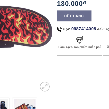
130.000₫
HẾT HÀNG
0987414008
Gọi:
để đượ
G
Làm sạch sản phẩm miễn phí