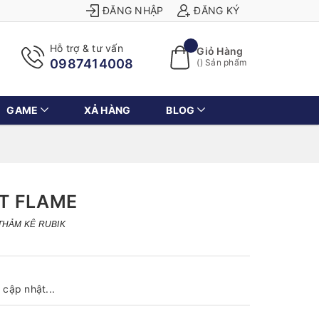
ĐĂNG NHẬP
ĐĂNG KÝ
Hỗ trợ & tư vấn
Giỏ Hàng
0987414008
(
) Sản phẩm
GAME
XẢ HÀNG
BLOG
T FLAME
THẢM KÊ RUBIK
cập nhật...