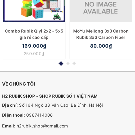
Combo Rubik Qiyi 2x2 - 5x5
MoYu Meilong 3x3 Carbon
giá rẻ cao cấp
Rubik 3x3 Carbon Fiber
169.000₫
80.000₫
250.000₫
VỀ CHÚNG TÔI
H2 RUBIK SHOP - SHOP RUBIK SỐ 1 VIỆT NAM
Địa chỉ
: Số 164 Ngõ 33 Văn Cao, Ba Đình, Hà Nội
Điện thoại
:
0987414008
Email
:
h2rubik.shop@gmail.com