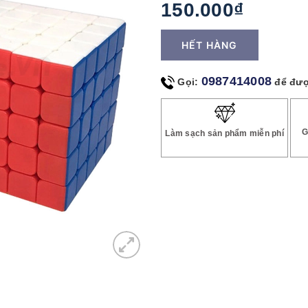
150.000₫
HẾT HÀNG
0987414008
Gọi:
để đượ
G
Làm sạch sản phẩm miễn phí