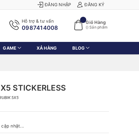
ĐĂNG NHẬP
ĐĂNG KÝ
Hỗ trợ & tư vấn
Giỏ Hàng
0987414008
(
) Sản phẩm
GAME
XẢ HÀNG
BLOG
X5 STICKERLESS
RUBIK 5X5
cập nhật...