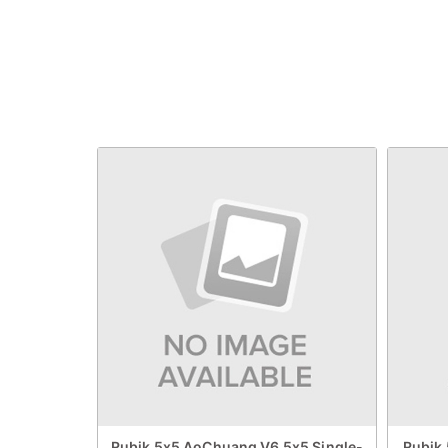
Rubik 5x5 AoChuang V6 5x5 Single-
Rubik 