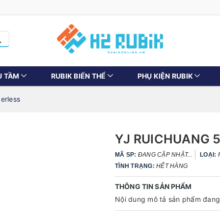
U TẦM
RUBIK BIẾN THỂ
PHỤ KIỆN RUBIK
erless
YJ RUICHUANG 5
MÃ SP:
ĐANG CẬP NHẬT...
LOẠI:
TÌNH TRẠNG:
HẾT HÀNG
THÔNG TIN SẢN PHẨM
Nội dung mô tả sản phẩm đang 