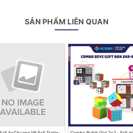
SẢN PHẨM LIÊN QUAN
5x5 AoChuang V6 5x5 Triple-
Combo Rubik Qiyi 2x2 - 5x5 gi