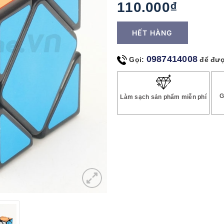
110.000₫
HẾT HÀNG
0987414008
Gọi:
để đượ
G
Làm sạch sản phẩm miễn phí