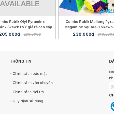
mbo Rubik Qiyi Pyraminx
Combo Rubik Meilong Pyr
nx Skewb LVY giá rẻ cao cấp
Megaminx Square-1 Skewb g
205.000₫
230.000₫
280.000₫
310.000
THÔNG TIN
ĐĂ
Nh
- Chính sách bảo mật
nh
- Chính sách vận chuyển
- Chính sách đổi trả
C
- Quy định sử dụng