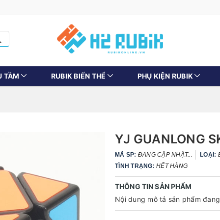
U TẦM
RUBIK BIẾN THỂ
PHỤ KIỆN RUBIK
YJ GUANLONG 
MÃ SP:
ĐANG CẬP NHẬT...
LOẠI:
TÌNH TRẠNG:
HẾT HÀNG
THÔNG TIN SẢN PHẨM
Nội dung mô tả sản phẩm đang 