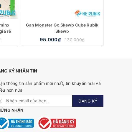
aminx
Gan Monster Go Skewb Cube Rubik
iá rẻ
Skewb
95.000₫
₫
130.000₫
NG KÝ NHẬN TIN
ận thông tin sản phẩm mới nhất, tin khuyến mãi và
iều hơn nữa.
ĐĂNG KÝ
HỨNG NHẬN