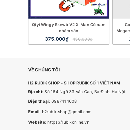
Qiyi Wingy Skewb V2 X-Man Có nam
Co
châm sẵn
Megami
375.000₫
450.000₫
VỀ CHÚNG TÔI
H2 RUBIK SHOP - SHOP RUBIK SỐ 1 VIỆT NAM
Địa chỉ
: Số 164 Ngõ 33 Văn Cao, Ba Đình, Hà Nội
Điện thoại
:
0987414008
Email
:
h2rubik.shop@gmail.com
Website
:
https://rubikonline.vn