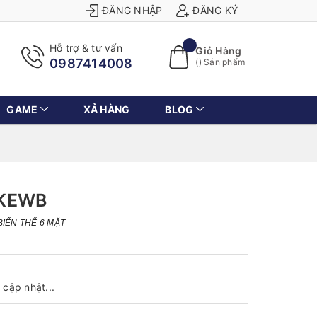
ĐĂNG NHẬP
ĐĂNG KÝ
Hỗ trợ & tư vấn
Giỏ Hàng
0987414008
(
) Sản phẩm
GAME
XẢ HÀNG
BLOG
SKEWB
BIẾN THỂ 6 MẶT
cập nhật...