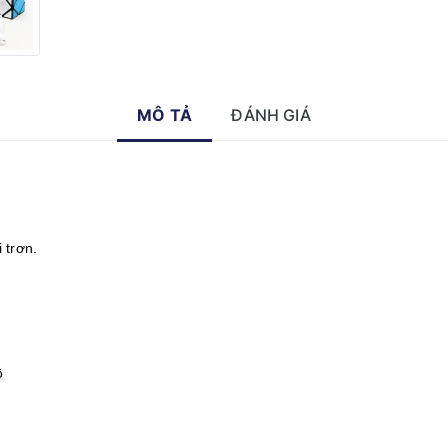
MÔ TẢ
ĐÁNH GIÁ
 trơn.
ộ