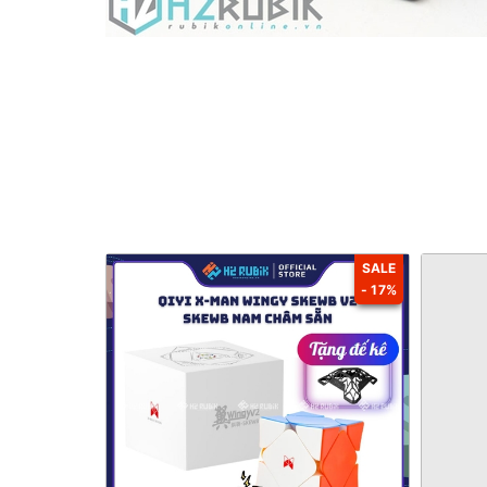
SALE
- 17%