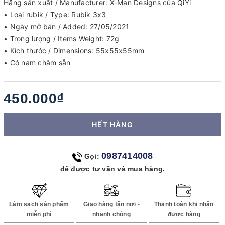
Hãng sản xuất / Manufacturer: X-Man Designs của QiYi
• Loại rubik / Type: Rubik 3x3
• Ngày mở bán / Added: 27/05/2021
• Trọng lượng / Items Weight: 72g
• Kích thước / Dimensions: 55x55x55mm
• Có nam châm sẵn
450.000₫
HẾT HÀNG
0987414008
Gọi:
để được tư vấn và mua hàng.
Làm sạch sản phẩm
Giao hàng tận nơi -
Thanh toán khi nhận
miễn phí
nhanh chóng
được hàng