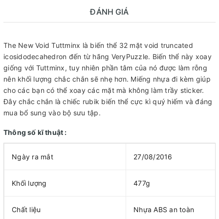
ĐÁNH GIÁ
The New Void Tuttminx là biến thể 32 mặt void truncated
icosidodecahedron đến từ hãng VeryPuzzle. Biến thể này xoay
giống với Tuttminx, tuy nhiên phần tâm của nó được làm rỗng
nên khối lượng chắc chắn sẽ nhẹ hơn. Miếng nhựa đi kèm giúp
cho các bạn có thể xoay các mặt mà không làm trầy sticker.
Đây chắc chắn là chiếc rubik biến thể cực kì quý hiếm và đáng
mua bổ sung vào bộ sưu tập.
Thông số kĩ thuật :
Ngày ra mắt
27/08/2016
Khối lượng
477g
Chất liệu
Nhựa ABS an toàn