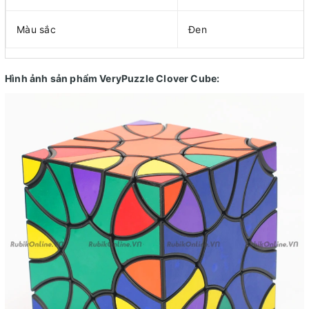
Màu sắc
Đen
Hình ảnh sản phẩm VeryPuzzle Clover Cube: