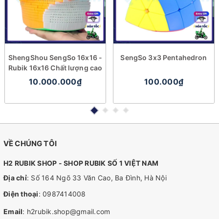
ShengShou SengSo 16x16 -
SengSo 3x3 Pentahedron
Rubik 16x16 Chất lượng cao
10.000.000₫
100.000₫
VỀ CHÚNG TÔI
H2 RUBIK SHOP - SHOP RUBIK SỐ 1 VIỆT NAM
Địa chỉ
: Số 164 Ngõ 33 Văn Cao, Ba Đình, Hà Nội
Điện thoại
:
0987414008
Email
:
h2rubik.shop@gmail.com