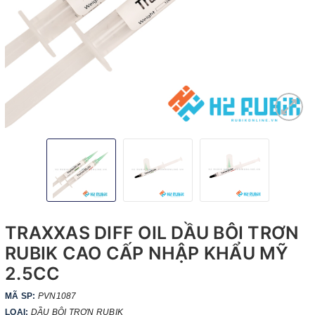
TRAXXAS DIFF OIL DẦU BÔI TRƠN
RUBIK CAO CẤP NHẬP KHẨU MỸ
2.5CC
MÃ SP:
PVN1087
LOẠI:
DẦU BÔI TRƠN RUBIK