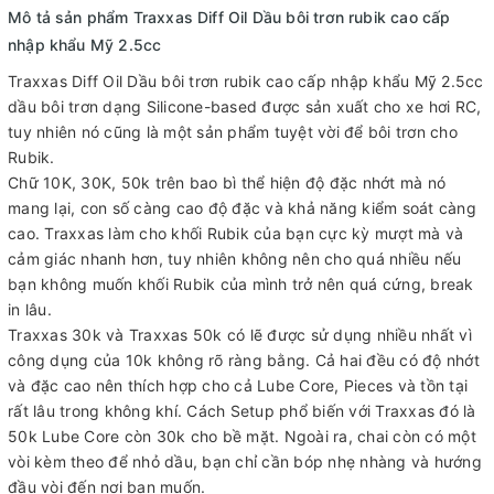
Mô tả sản phẩm Traxxas Diff Oil Dầu bôi trơn rubik cao cấp
nhập khẩu Mỹ 2.5cc
Traxxas Diff Oil Dầu bôi trơn rubik cao cấp nhập khẩu Mỹ 2.5cc
dầu bôi trơn dạng Silicone-based được sản xuất cho xe hơi RC,
tuy nhiên nó cũng là một sản phẩm tuyệt vời để bôi trơn cho
Rubik.
Chữ 10K, 30K, 50k trên bao bì thể hiện độ đặc nhớt mà nó
mang lại, con số càng cao độ đặc và khả năng kiểm soát càng
cao. Traxxas làm cho khối Rubik của bạn cực kỳ mượt mà và
cảm giác nhanh hơn, tuy nhiên không nên cho quá nhiều nếu
bạn không muốn khối Rubik của mình trở nên quá cứng, break
in lâu.
Traxxas 30k và Traxxas 50k có lẽ được sử dụng nhiều nhất vì
công dụng của 10k không rõ ràng bằng. Cả hai đều có độ nhớt
và đặc cao nên thích hợp cho cả Lube Core, Pieces và tồn tại
rất lâu trong không khí. Cách Setup phổ biến với Traxxas đó là
50k Lube Core còn 30k cho bề mặt. Ngoài ra, chai còn có một
vòi kèm theo để nhỏ dầu, bạn chỉ cần bóp nhẹ nhàng và hướng
đầu vòi đến nơi bạn muốn.