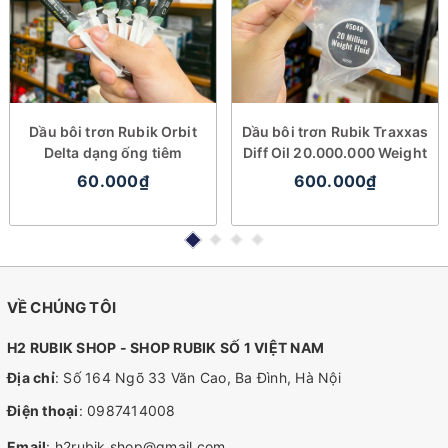
Dầu bôi trơn Rubik Orbit
Dầu bôi trơn Rubik Traxxas
Delta dạng ống tiêm
Diff Oil 20.000.000 Weight
60.000₫
600.000₫
VỀ CHÚNG TÔI
H2 RUBIK SHOP - SHOP RUBIK SỐ 1 VIỆT NAM
Địa chỉ
: Số 164 Ngõ 33 Văn Cao, Ba Đình, Hà Nội
Điện thoại
:
0987414008
Email
:
h2rubik.shop@gmail.com