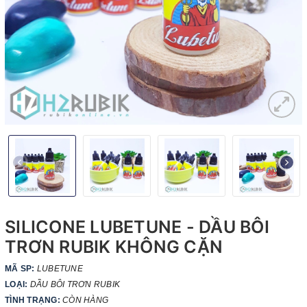
SILICONE LUBETUNE - DẦU BÔI
TRƠN RUBIK KHÔNG CẶN
MÃ SP:
LUBETUNE
LOẠI:
DẦU BÔI TRƠN RUBIK
TÌNH TRẠNG:
CÒN HÀNG