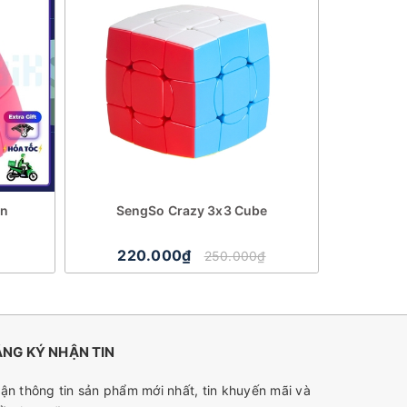
on
SengSo Crazy 3x3 Cube
QiYi OS Cub
220.000₫
31
250.000₫
NG KÝ NHẬN TIN
ận thông tin sản phẩm mới nhất, tin khuyến mãi và