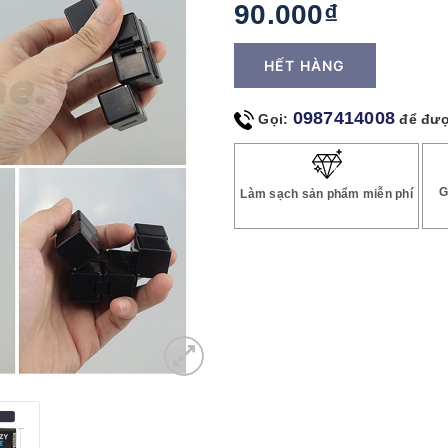
90.000₫
HẾT HÀNG
0987414008
Gọi:
để đượ
G
Làm sạch sản phẩm miễn phí