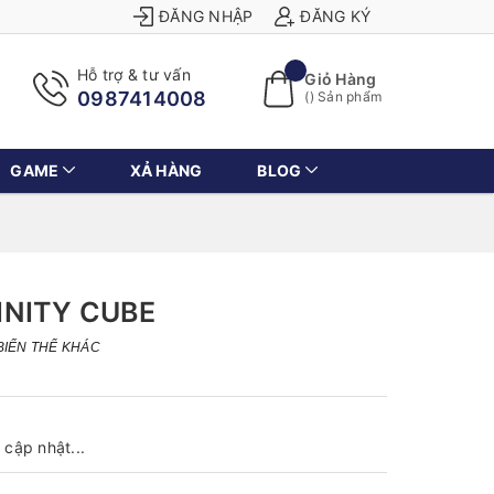
ĐĂNG NHẬP
ĐĂNG KÝ
Hỗ trợ & tư vấn
Giỏ Hàng
0987414008
(
) Sản phẩm
GAME
XẢ HÀNG
BLOG
INITY CUBE
BIẾN THỂ KHÁC
cập nhật...