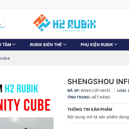
U TẦM
RUBIK BIẾN THỂ
PHỤ KIỆN RUBIK
 cube
SHENGSHOU INF
MÃ SP:
ĐANG CẬP NHẬT...
LOẠI:
TÌNH TRẠNG:
HẾT HÀNG
THÔNG TIN SẢN PHẨM
Nội dung mô tả sản phẩm đang 