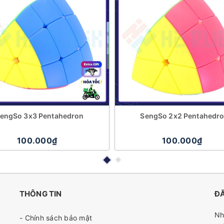
engSo 3x3 Pentahedron
SengSo 2x2 Pentahedr
100.000₫
100.000₫
THÔNG TIN
ĐĂ
Nh
- Chính sách bảo mật