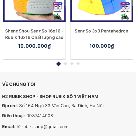
ShengShou SengSo 16x16 -
SengSo 3x3 Pentahedron
Rubik 16x16 Chất lượng cao
10.000.000₫
100.000₫
VỀ CHÚNG TÔI
H2 RUBIK SHOP - SHOP RUBIK SỐ 1 VIỆT NAM
Địa chỉ
: Số 164 Ngõ 33 Văn Cao, Ba Đình, Hà Nội
Điện thoại
:
0987414008
Email
:
h2rubik.shop@gmail.com