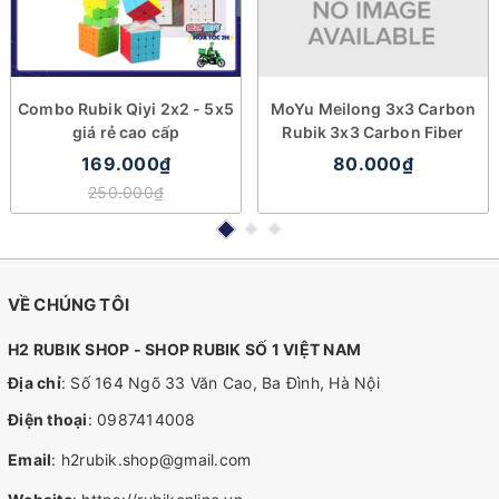
Combo Rubik Qiyi 2x2 - 5x5
MoYu Meilong 3x3 Carbon
giá rẻ cao cấp
Rubik 3x3 Carbon Fiber
169.000₫
80.000₫
250.000₫
VỀ CHÚNG TÔI
H2 RUBIK SHOP - SHOP RUBIK SỐ 1 VIỆT NAM
Địa chỉ
: Số 164 Ngõ 33 Văn Cao, Ba Đình, Hà Nội
Điện thoại
:
0987414008
Email
:
h2rubik.shop@gmail.com